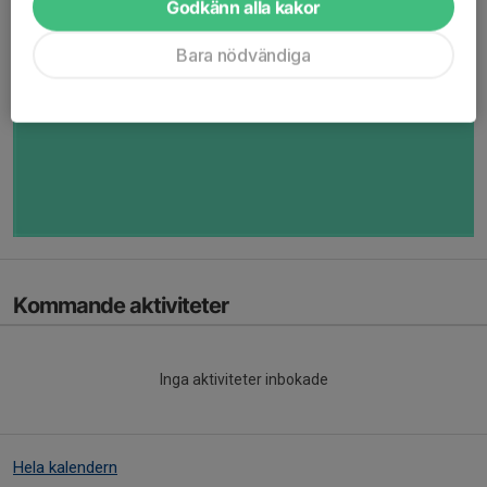
Godkänn alla kakor
Bara nödvändiga
Kommande aktiviteter
Inga aktiviteter inbokade
Hela kalendern