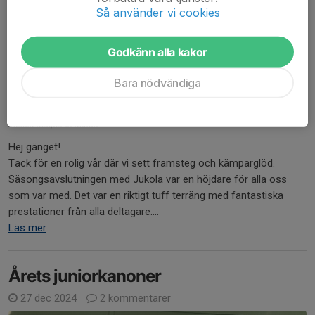
Så använder vi cookies
Godkänn alla kakor
Bara nödvändiga
Jukola-Jesper in action!!
Hej gänget!
Tack för en rolig vår där vi sett framsteg och kämparglöd.
Säsongsavslutningen med Jukola var en höjdare för alla oss
som var med. Det var en riktigt tuff terräng med fantastiska
prestationer från alla deltagare....
Läs mer
Årets juniorkanoner
27 dec 2024
2 kommentarer