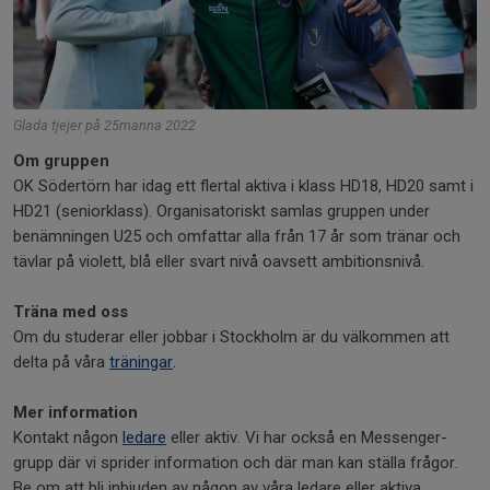
Glada tjejer på 25manna 2022
Om gruppen
OK Södertörn har idag ett flertal aktiva i klass HD18, HD20 samt i
HD21 (seniorklass). Organisatoriskt samlas gruppen under
benämningen U25 och omfattar alla från 17 år som tränar och
tävlar på violett, blå eller svart nivå oavsett ambitionsnivå.
Träna med oss
Om du studerar eller jobbar i Stockholm är du välkommen att
delta på våra
träningar
.
Mer information
Kontakt någon
ledare
eller aktiv. Vi har också en Messenger-
grupp där vi sprider information och där man kan ställa frågor.
Be om att bli inbjuden av någon av våra ledare eller aktiva.