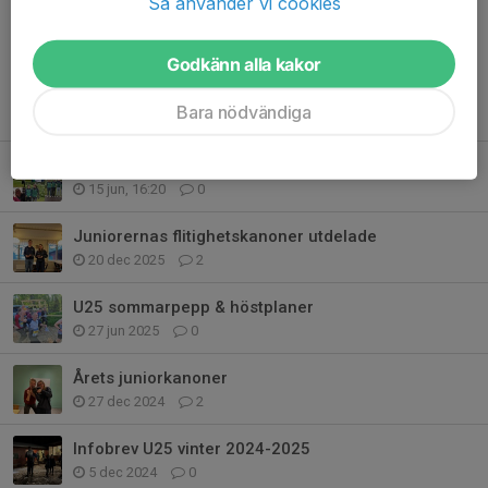
Så använder vi cookies
Godkänn alla kakor
Tidigare nyheter
Bara nödvändiga
U25 sommarpepp och höstplaner
15 jun, 16:20
0
Juniorernas flitighetskanoner utdelade
20 dec 2025
2
U25 sommarpepp & höstplaner
27 jun 2025
0
Årets juniorkanoner
27 dec 2024
2
Infobrev U25 vinter 2024-2025
5 dec 2024
0