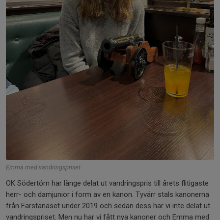
Emma med vandringspriset
OK Södertörn har länge delat ut vandringspris till årets flitigaste
herr- och damjunior i form av en kanon. Tyvärr stals kanonerna
från Farstanäset under 2019 och sedan dess har vi inte delat ut
vandringspriset. Men nu har vi fått nya kanoner och Emma med