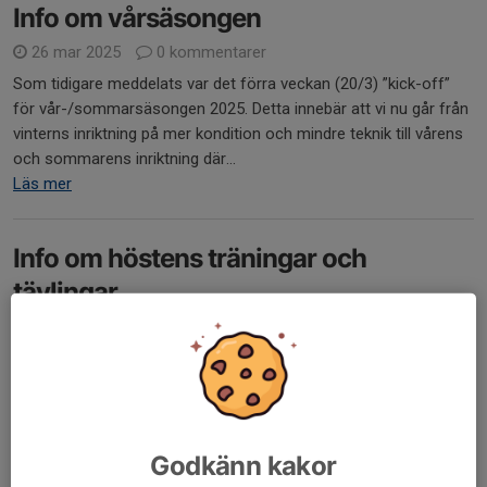
Info om vårsäsongen
26 mar 2025
0 kommentarer
Som tidigare meddelats var det förra veckan (20/3) ”kick-off”
för vår-/sommarsäsongen 2025. Detta innebär att vi nu går från
vinterns inriktning på mer kondition och mindre teknik till vårens
och sommarens inriktning där...
Läs mer
Info om höstens träningar och
tävlingar
22 aug 2024
0 kommentarer
Den här terminen kommer vi att förändra en del i upplägget på
träningarna för att alla barn ska få möjlighet att utvecklas i sin
orientering och så småningom vara redo att ta klivet in i nästa
grupp.
Godkänn kakor
Till att börja med så...