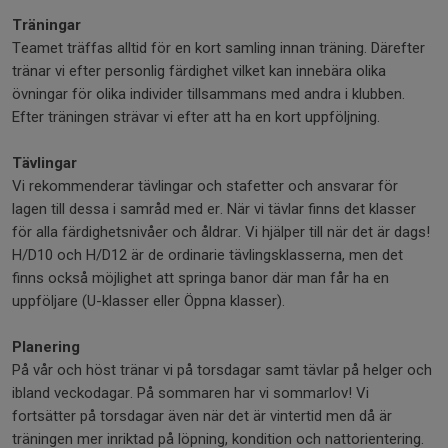
Träningar
Teamet träffas alltid för en kort samling innan träning. Därefter
tränar vi efter personlig färdighet vilket kan innebära olika
övningar för olika individer tillsammans med andra i klubben.
Efter träningen strävar vi efter att ha en kort uppföljning.
Tävlingar
Vi rekommenderar tävlingar och stafetter och ansvarar för
lagen till dessa i samråd med er. När vi tävlar finns det klasser
för alla färdighetsnivåer och åldrar. Vi hjälper till när det är dags!
H/D10 och H/D12 är de ordinarie tävlingsklasserna, men det
finns också möjlighet att springa banor där man får ha en
uppföljare (U-klasser eller Öppna klasser).
Planering
På vår och höst tränar vi på torsdagar samt tävlar på helger och
ibland veckodagar. På sommaren har vi sommarlov! Vi
fortsätter på torsdagar även när det är vintertid men då är
träningen mer inriktad på löpning, kondition och nattorientering.