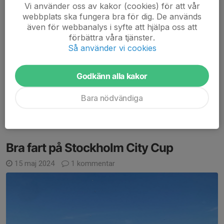
Läs mer
Vi använder oss av kakor (cookies) för att vår
webbplats ska fungera bra för dig. De används
även för webbanalys i syfte att hjälpa oss att
Avslutning och viktiga datum i höst
förbättra våra tjänster.
Så använder vi cookies
2 jun 2024
0 kommentarer
Nu på torsdag 6 juni är det ingen organiserad träning pga
Godkänn alla kakor
nationaldagen. Torsdag 13 juni har klubben sommaravslutning
med samling vid Ågesta friluftsgård. Då hoppas vi att många vill
Bara nödvändiga
springa den roliga klubbtävlingen...
Läs mer
Bra fart på Stockholm City Cup
15 maj 2024
1 kommentar