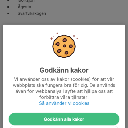
Mörtsjön
Ågesta
Svartvikskogen
Härlig natur och friluftsområden
utegym
promenad- och joggingstigar
grillplats
friluftsbad
pulkabacke
Godkänn kakor
Serveringen
Vi använder oss av kakor (cookies) för att vår
F.n. har vi tyvärr ingen servering öppen för allmänheten.
webbplats ska fungera bra för dig. De används
även för webbanalys i syfte att hjälpa oss att
förbättra våra tjänster.
Uthyrning
Så använder vi cookies
Vi hyr gärna ut gården till:
orienteringsklubbar och andra föreningar för träning och
tävling
Godkänn alla kakor
skolor och daghem för friluftsaktiviteter