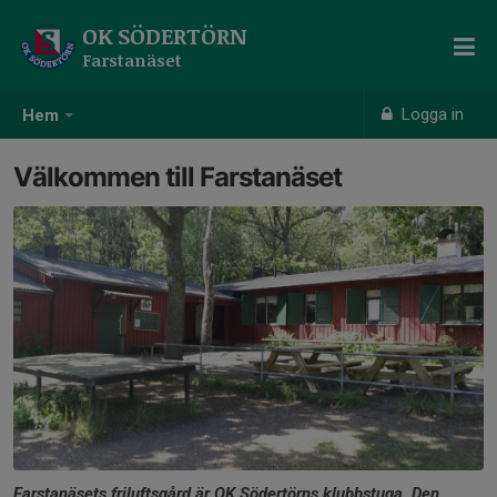
OK SÖDERTÖRN
Farstanäset
Logga in
Hem
Välkommen till Farstanäset
Farstanäsets friluftsgård är OK Södertörns klubbstuga. Den