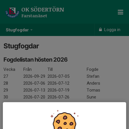
OK SÖDERTÖRN
Farstanäset
Logga in
Stugfogdar
Stugfogdar
Fogdelistan hösten 2026
Vecka
Från
Till
Fogde
27
2026-09-29
2026-07-05
Stefan
28
2026-07-06
2026-07-12
Anders
29
2026-07-13
2026-07-19
Tomas
30
2026-07-20
2026-07-26
Sune
31
2026-07-27
2026-08-02
Göran I
32
2026-08-03
2026-08-09
Sven
33
2026-08-10
2026-08-16
Bernt
34
2026-08-17
2026-08-23
Roland