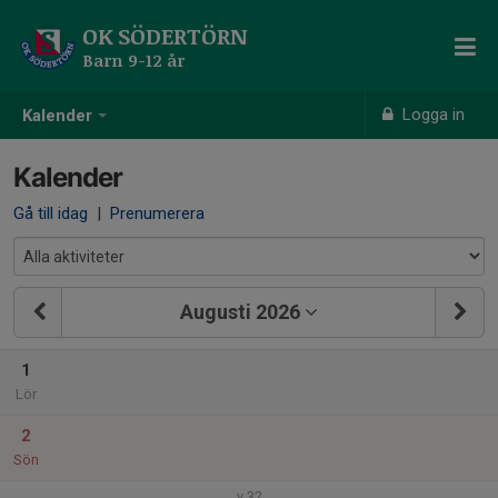
OK SÖDERTÖRN
Barn 9-12 år
Logga in
Kalender
Kalender
Gå till idag
|
Prenumerera
Augusti 2026
1
Lör
2
Sön
v.32