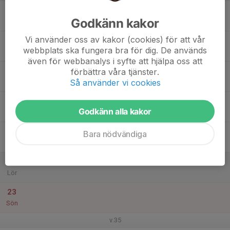
17
Godkänn kakor
Mån
Vi använder oss av kakor (cookies) för att vår
18
webbplats ska fungera bra för dig. De används
Tis
även för webbanalys i syfte att hjälpa oss att
19
förbättra våra tjänster.
Så använder vi cookies
Ons
20
Godkänn alla kakor
Tor
21
Bara nödvändiga
Fre
22
Lör
23
Sön
v.35