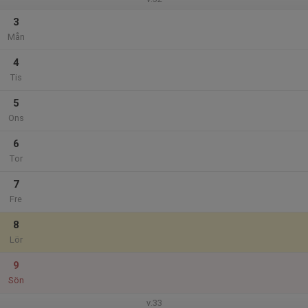
3
Mån
4
Tis
5
Ons
6
Tor
7
Fre
8
Lör
9
Sön
v.33