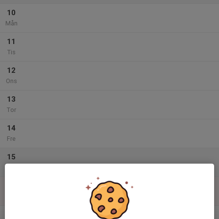
10
Mån
11
Tis
12
Ons
13
Tor
14
Fre
15
Lör
16
Sön
v.34