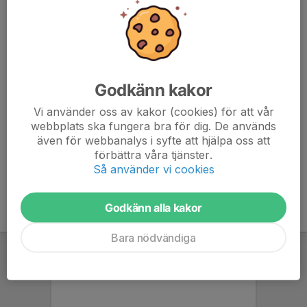
- Orange 3,4 km;
- Violett/svart 4,5 - 6,2 km.
På svarta banor är mindre stigar ej med på kartan.
Godkänn kakor
Skala 1:7500 och 1:10000 på A4.
Vi använder oss av kakor (cookies) för att vår
Små skärmar vid kontrollerna.
webbplats ska fungera bra för dig. De används
även för webbanalys i syfte att hjälpa oss att
förbättra våra tjänster.
Så använder vi cookies
Godkänn alla kakor
Bara nödvändiga