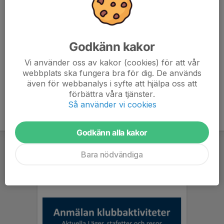
20:00 Olika intervaller, se SSK:s kalender för mer info
(länk nedan)
Kring 21:00 Avslut
Godkänn kakor
snattringesk.se/kalender
Vi använder oss av kakor (cookies) för att vår
webbplats ska fungera bra för dig. De används
även för webbanalys i syfte att hjälpa oss att
förbättra våra tjänster.
Så använder vi cookies
Godkänn alla kakor
Bara nödvändiga