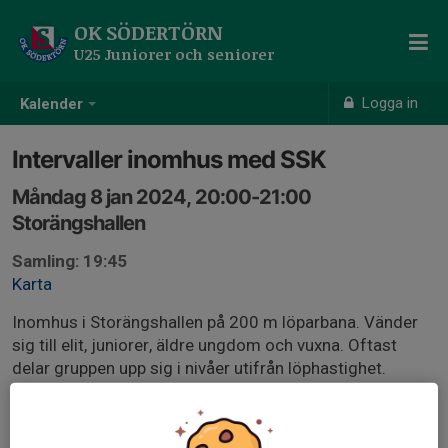
OK SÖDERTÖRN
U25 Juniorer och seniorer
Logga in
Kalender
Intervaller inomhus med SSK
Måndag 8 jan 2024, 20:00-21:00
Storängshallen
Samling: 19:45
Karta
Inomhus i Storängshallen på 200 m löparbana. Vänder
sig till elit, juniorer, äldre ungdom och vuxna. Oftast
delar gruppen upp sig i nivåer utifrån löphastighet.
19:40 Samling vid entrén
19:40-19:55 Uppvärmning utomhus