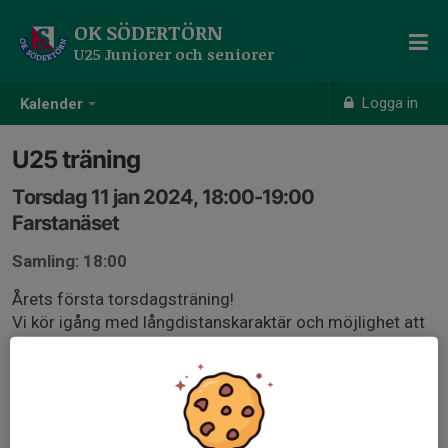
OK SÖDERTÖRN
U25 Juniorer och seniorer
Logga in
Kalender
U25 träning
Torsdag 11 jan 2024, 18:00-19:00
Farstanäset
Samling: 18:00
Årets första torsdagsträning!
Vi kör igång med långdistanskaraktär och möjlighet att
sträcka ut bortåt Solbacken.
Läs gärna tränings PM via länken
oksodertorn.sharepoint.com/:w:/s/medlem/EXs4w0pW
ZxhLub4wAb10i7YB6M0RK10IgMvODhcYO-rpgg?