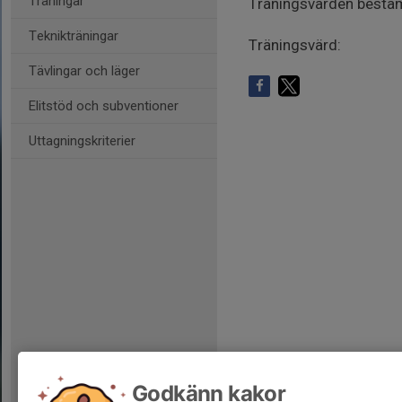
Träningar
Träningsvärden bestä
Teknikträningar
Träningsvärd:
Tävlingar och läger
Elitstöd och subventioner
Uttagningskriterier
Godkänn kakor