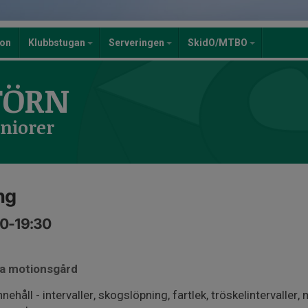
ion
Klubbstugan
Serveringen
SkidO/MTBO
TÖRN
eniorer
ng
00-19:30
ta motionsgård
ehåll - intervaller, skogslöpning, fartlek, tröskelintervaller,