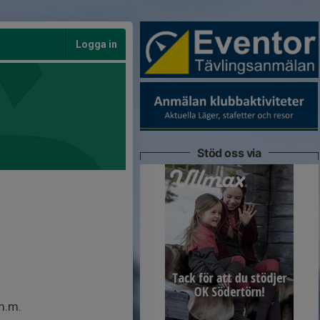
Logga in
Stöd oss via
 m.m.