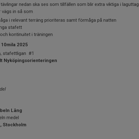
ävlingar nedan ska ses som tillfällen som blir extra viktiga i lagut
r vägs in så som
åga i relevant terräng prioriteras samt förmåga på natten
nga stafett
och kontinuitet i träningen
ll 10mila 2025
, stafettligan #1
lt Nyköpingsorienteringen
del
beln Lång
eln medel
, Stockholm