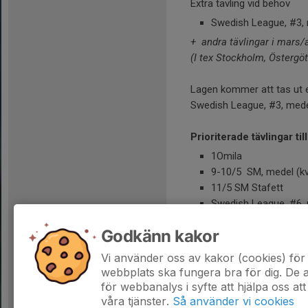
Extra tävling vid behov
Swedish League, #3, 
+ andra tävlingar i m
ars/
(I tex Stockholm, Östergö
Lagen kommer att tas ut e
Swedish League, #3, medel
Prioriterade tävlingar til
1Omila​
9-10/5 SM, medel (kv
11/5 SM Stafett
Swedish League, #6, 
Swedish League, #7, 
Godkänn kakor
Ev Testlopp inför Juko
+ andra tävlingar under v
Vi använder oss av kakor (cookies) för 
( Ex. tävlingarna i Hälsing
webbplats ska fungera bra för dig. De
för webbanalys i syfte att hjälpa oss att
våra tjänster.
Så använder vi cookies