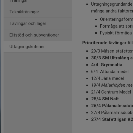
Träningar
Uttagningsgrundande t
många andra faktore
Teknikträningar
Orienteringsförm
Tävlingar och läger
Förmåga att spri
Fysiskt förmåga 
Elitstöd och subventioner
Prioriterade tävlingar ti
Uttagningskriterier
29/3 Måsen stafetten
30/3 SM Ultralång a
4/4 Grymnatta
6/4 Attunda medel
12/4 Järla medel
19/4 Mälarhöjden me
21/4 Centrum Medel​​
25/4 SM Natt
26/4 Pålamalmsdub
27/4 Pålamalmsdubb
27/4 Stafettligan
#2