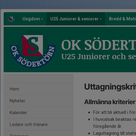
Ungdom
U25 Juniorer & seniorer
Bredd & Mot
OK SÖDER
U25 Juniorer och s
Uttagningskrit
Hem
Nyheter
Allmänna kriterier
För att bli aktuell i f
Kalender
I huvudsak beaktas res
Ledare och tränare
föregående år.
Laguttagning till staf