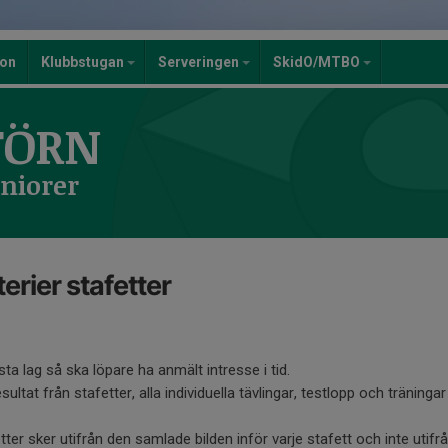
ion
Klubbstugan
Serveringen
SkidO/MTBO
TÖRN
eniorer
erier stafetter
örsta lag så ska löpare ha anmält intresse i tid.
ultat från stafetter, alla individuella tävlingar, testlopp och träning
etter sker utifrån den samlade bilden inför varje stafett och inte utifrån