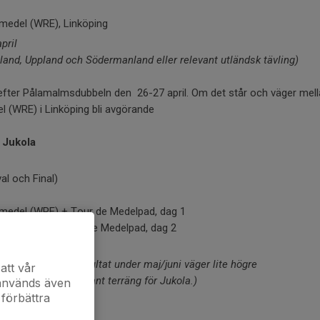
medel (WRE), Linköping
april
tland, Uppland
och Södermanland eller relevant utländsk tävling)
fter Pålamalmsdubbeln den 26-27 april. Om det står och väger mella
 (WRE) i Linköping bli avgörande
l Jukola
al och Final)
medel (WRE) + Tour de Medelpad, dag 1
lång (WRE) + Tour de Medelpad, dag 2
la i början av juni
årsäsongen men resultat under maj/juni väger lite högre
att vår
land som går i relevant terräng för Jukola.)
 används även
 förbättra