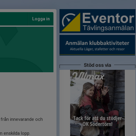
Logga in
Stöd oss via
ar från innevarande och
 enskilda lopp. ​