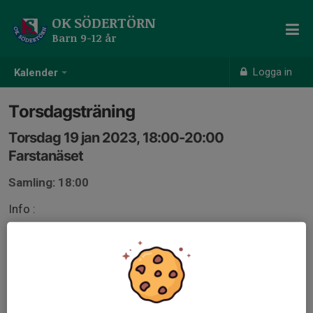
OK SÖDERTÖRN
Barn 9-12 år
Logga in
Kalender
Torsdagsträning
Torsdag 19 jan 2023, 18:00-20:00
Farstanäset
Samling: 18:00
Info :
Dusch, bastu, mat och fika efteråt.