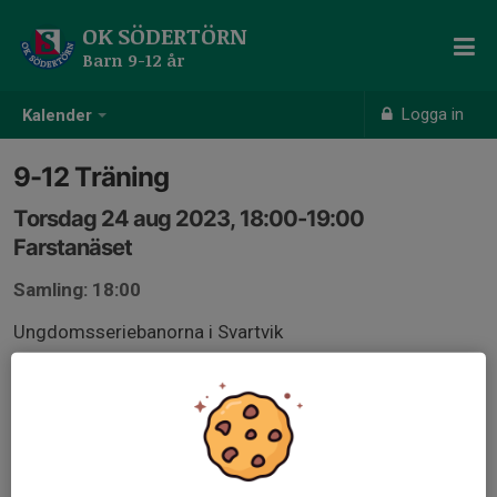
OK SÖDERTÖRN
Barn 9-12 år
Logga in
Kalender
9-12 Träning
Torsdag 24 aug 2023, 18:00-19:00
Farstanäset
Samling: 18:00
Ungdomsseriebanorna i Svartvik