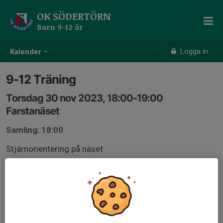
OK SÖDERTÖRN
Barn 9-12 år
Logga in
Kalender
9-12 Träning
Torsdag 30 nov 2023, 18:00-19:00
Farstanäset
Samling: 18:00
Stjärnorientering på näset