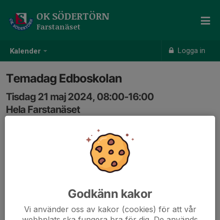
OK SÖDERTÖRN
Farstanäset
Logga in
Kalender
Temadag Edboskolan
Tisdag 21 maj 2024, 08:00-16:00
Hela Farstanäset
Samling: 08:00
Godkänn kakor
Vi använder oss av kakor (cookies) för att vår
webbplats ska fungera bra för dig. De används