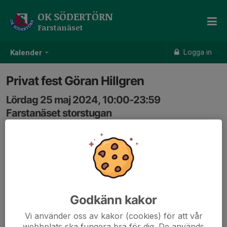
OK SÖDERTÖRN
Farstanäset
Logga in
Kalender
Privat fest Göran Hillgren
Lördag 25 maj 2024, 10:00-23:59
Farstanäset storstugan
Samling: 10:00
Godkänn kakor
Vi använder oss av kakor (cookies) för att vår
webbplats ska fungera bra för dig. De används