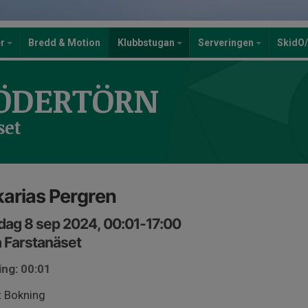
er
Bredd & Motion
Klubbstugan
Serveringen
SkidO
ÖDERTÖRN
set
arias Pergren
ag 8 sep 2024, 00:01-17:00
 Farstanäset
ing: 00:01
t Bokning