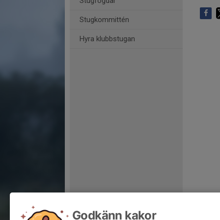
Stugfogdar
Stugkommittén
Hyra klubbstugan
Godkänn kakor