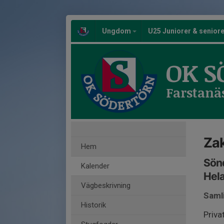
Ungdom
U25 Juniorer & senior
OK S
Farstanä
Zak
Hem
Sönd
Kalender
Hela
Vägbeskrivning
Saml
Historik
Priva