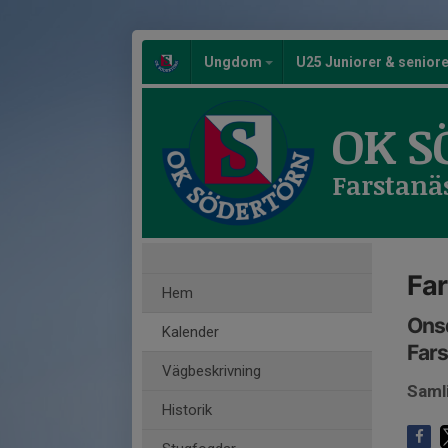
Ungdom
U25 Juniorer & senior
OK S
Farstanä
Far
Hem
Ons
Kalender
Fars
Vägbeskrivning
Saml
Historik