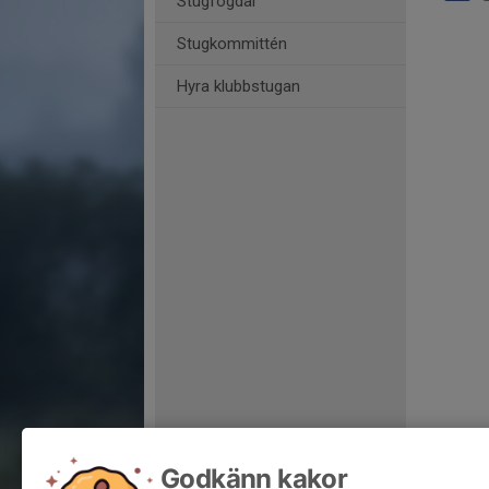
Stugfogdar
Stugkommittén
Hyra klubbstugan
Godkänn kakor