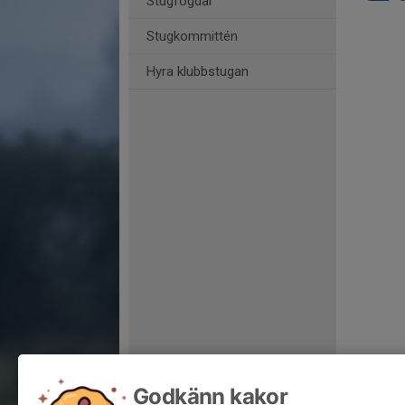
Stugfogdar
Stugkommittén
Hyra klubbstugan
Godkänn kakor