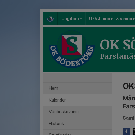
Ungdom
U25 Juniorer & senior
OK S
Farstanä
OK
Hem
Mån
Kalender
Fars
Vägbeskrivning
Saml
Historik