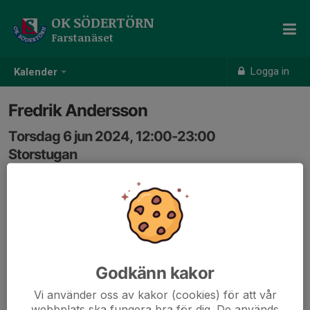
OK SÖDERTÖRN
Farstanäset
Logga in
Kalender
Fredrik Andersson
Torsdag 6 jun 2024, 12:00-23:00
Storstugan
Samling: 12:00
Godkänn kakor
Vi använder oss av kakor (cookies) för att vår
webbplats ska fungera bra för dig. De används