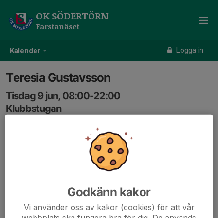
OK SÖDERTÖRN
Farstanäset
Logga in
Kalender
Teresia Gustavsson
Tisdag 9 jun, 08:00-22:00
Klubbstugan
Samling: 08:00
Robin Björkman är klubbmedlem och tar studenten.
Lunch + Kaffe.
Edagränd 3, 122350 Farsta
0702502473
Godkänn kakor
tesa_gus@hotmail.com
Vi använder oss av kakor (cookies) för att vår
webbplats ska fungera bra för dig. De används