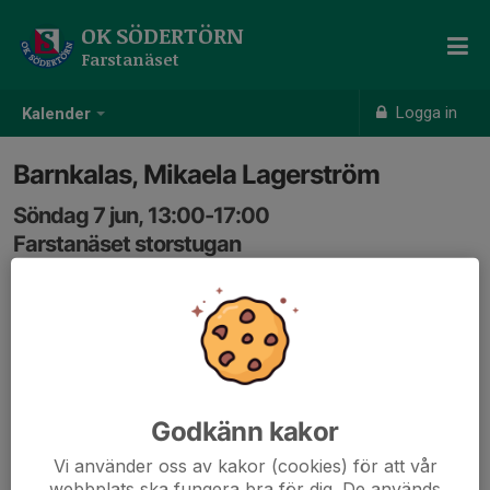
OK SÖDERTÖRN
Farstanäset
Logga in
Kalender
Barnkalas, Mikaela Lagerström
Söndag 7 jun, 13:00-17:00
Farstanäset storstugan
Samling: 13:00
0707488496
micaelalag@yahoo.se
Barnkalas
Godkänn kakor
Vi använder oss av kakor (cookies) för att vår
webbplats ska fungera bra för dig. De används