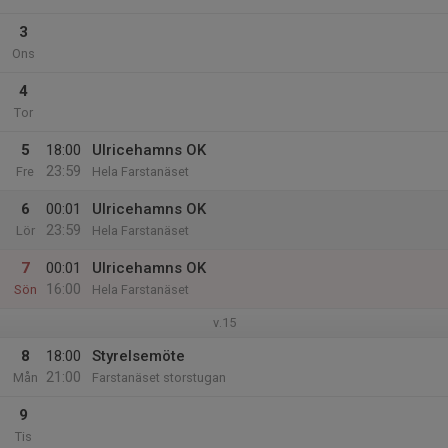
3
Ons
4
Tor
5
18:00
Ulricehamns OK
23:59
Fre
Hela Farstanäset
6
00:01
Ulricehamns OK
23:59
Lör
Hela Farstanäset
7
00:01
Ulricehamns OK
16:00
Sön
Hela Farstanäset
v.15
8
18:00
Styrelsemöte
21:00
Mån
Farstanäset storstugan
9
Tis