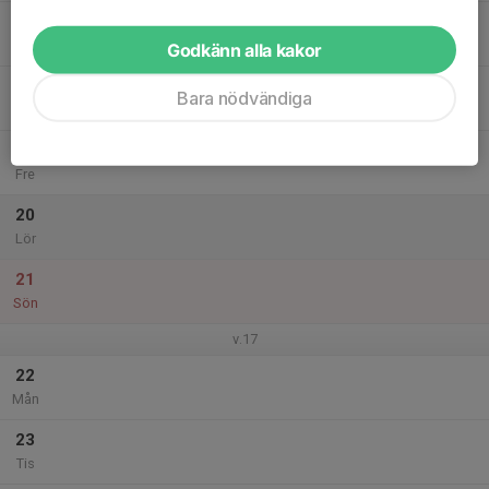
17
Ons
Godkänn alla kakor
18
Bara nödvändiga
Tor
19
Fre
20
Lör
21
Sön
v.17
22
Mån
23
Tis