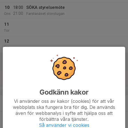
10
18:00
SÖKA styrelsemöte
21:00
Ons
Farstanäset storstugan
11
Tor
12
Fre
13
10:00
SRK - klubbdag
19:00
Lör
Storstugan
14
14:00
Svartviks tomtägarförening
17:00
Sön
Farstanäset storstugan
Godkänn kakor
v.16
15
Vi använder oss av kakor (cookies) för att vår
Mån
webbplats ska fungera bra för dig. De används
även för webbanalys i syfte att hjälpa oss att
16
förbättra våra tjänster.
Tis
Så använder vi cookies