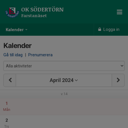
OK SÖDERTÖRN
Farstanäset
Logga in
Kalender
Kalender
Gå till idag
|
Prenumerera
April 2024
v.14
1
Mån
2
Tis