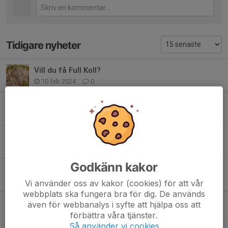
Tidigare nyheter
Vill du få Full Koll?
10 feb 2024
0
Nu är det massor av Sprint-orientering!
21 maj 2023
0
Tävlingssäsongen är igång!
16 apr 2023
0
Godkänn kakor
Läger i sommar
5 apr 2023
0
Vi använder oss av kakor (cookies) för att vår
webbplats ska fungera bra för dig. De används
Teknikträning på tisdagar
även för webbanalys i syfte att hjälpa oss att
25 mar 2023
0
förbättra våra tjänster.
Så använder vi cookies