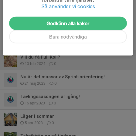
Så använder vi cookies
Kommentarer
Godkänn alla kakor
Bara nödvändiga
Tidigare nyheter
Vill du få Full Koll?
10 feb 2024
0
Nu är det massor av Sprint-orientering!
21 maj 2023
0
Tävlingssäsongen är igång!
16 apr 2023
0
Läger i sommar
5 apr 2023
0
Teknikträning på tisdagar