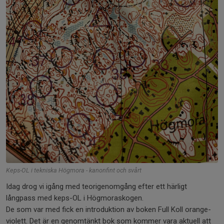
Keps-OL i tekniska Högmora - kanonfint och svårt
Idag drog vi igång med teorigenomgång efter ett härligt
långpass med keps-OL i Högmoraskogen.
De som var med fick en introduktion av boken Full Koll orange-
violett. Det är en genomtänkt bok som kommer vara aktuell att