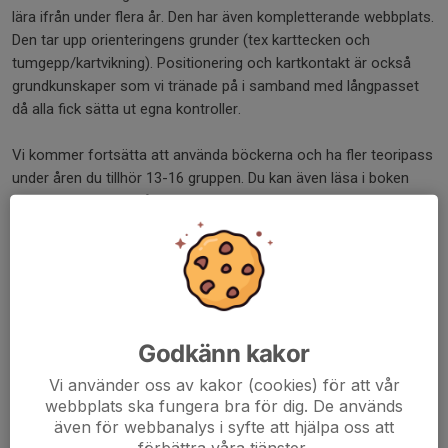
lära ifrån under flera år. Den har även kompletterande webbplats.
Den tar upp orienteringens grunder (tex karttecken och
tumgepp/kartvikning). Positionering och kartkontakt är också
grundkunskaper som vi tränade på i samband med långpasset
då alla fick sätta ut egna kontroller.
Vi kommer fortsätta att använda böckerna och ha fler teoripass
under åren du tillhör 13-16 gruppen. Du kan även läsa i boken
och göra övningar på egen hand när du vill lära dig mer och
utvecklas.
Det vi går igenom teoretiskt kommer vi träna på praktiskt.
Vi återkommer om nästa tillfälle. Vi kommer fortsätta med kap
1 Grunderna även nästa gång.
Godkänn kakor
Dela nyhet
Vi använder oss av kakor (cookies) för att vår
webbplats ska fungera bra för dig. De används
även för webbanalys i syfte att hjälpa oss att
förbättra våra tjänster.