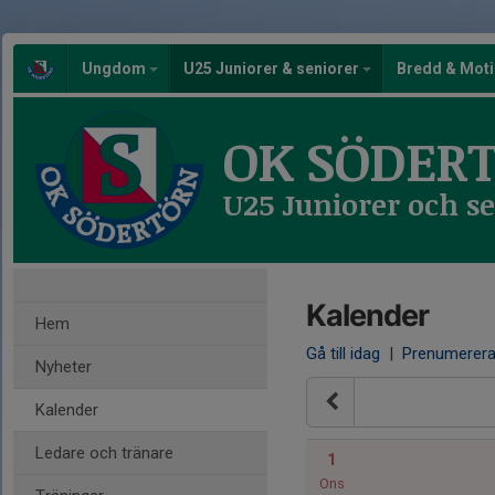
Ungdom
U25 Juniorer & seniorer
Bredd & Mot
OK SÖDER
U25 Juniorer och s
Kalender
Hem
Gå till idag
|
Prenumerer
Nyheter
Kalender
Ledare och tränare
1
Ons