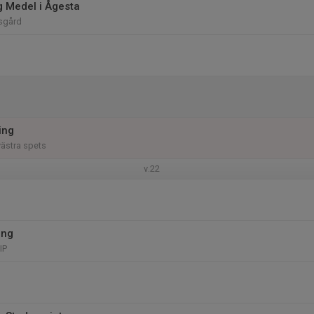
g Medel i Ågesta
tsgård
ing
ästra spets
v.22
ing
IP