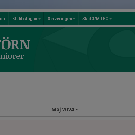
ion
Klubbstugan
Serveringen
SkidO/MTBO
TÖRN
eniorer
a
Maj 2024