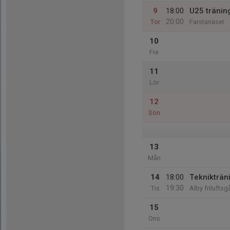
9
18:00
U25 tränin
20:00
Tor
Farstanäset
10
Fre
11
Lör
12
Sön
13
Mån
14
18:00
Teknikträn
19:30
Tis
Alby friluftsg
15
Ons