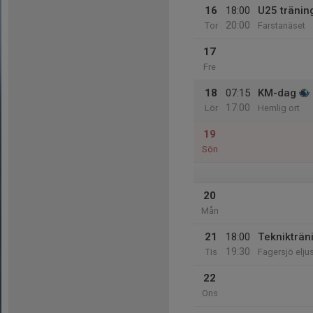
16
18:00
U25 tränin
20:00
Tor
Farstanäset
17
Fre
18
07:15
KM-dag
17:00
Lör
Hemlig ort
19
Sön
20
Mån
21
18:00
Teknikträn
19:30
Tis
Fagersjö elju
22
Ons