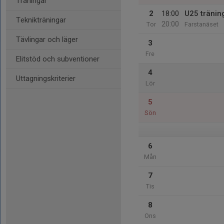
Träningar
2
18:00
U25 tränin
Teknikträningar
20:00
Tor
Farstanäset
Tävlingar och läger
3
Fre
Elitstöd och subventioner
4
Uttagningskriterier
Lör
5
Sön
6
Mån
7
Tis
8
Ons