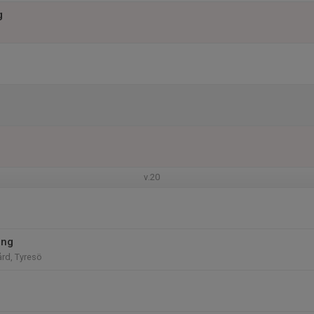
g
v.20
ing
ård, Tyresö