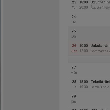
23
18:00
U25 tränin
20:00
Tor
Ågesta friluf
24
Fre
25
Lör
26
10:00
Jukolaträn
12:00
Sön
Gömmarens v
27
Mån
28
18:00
Teknikträn
19:30
Tis
Gamla Älvsjö 
29
Ons