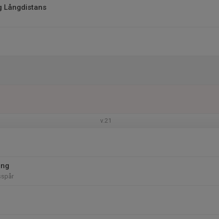
g Långdistans
v.21
ing
sspår