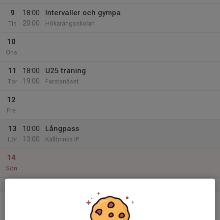
9
18:00
Intervaller och gympa
20:00
Tis
Hökarängsskolan
10
Ons
11
18:00
U25 träning
19:00
Tor
Farstanäset
12
Fre
13
10:00
Långpass
13:00
Lör
Källbrinks IP
14
Sön
v.3
15
20:00
Intervaller inomhus med SSK
21:00
Mån
Storängshallen