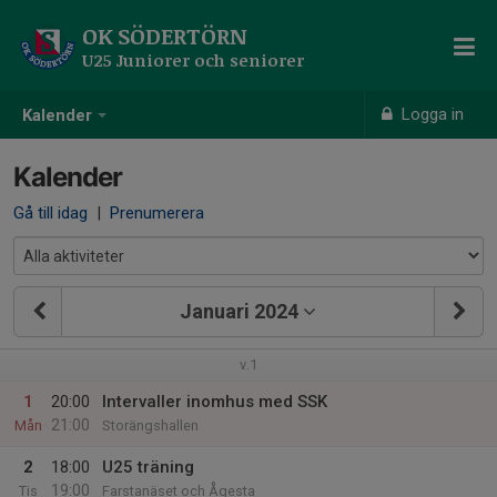
OK SÖDERTÖRN
U25 Juniorer och seniorer
Logga in
Kalender
Kalender
Gå till idag
|
Prenumerera
Januari 2024
v.1
1
20:00
Intervaller inomhus med SSK
21:00
Mån
Storängshallen
2
18:00
U25 träning
19:00
Tis
Farstanäset och Ågesta