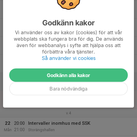
16
18:00
Intervaller och gympa
20:00
Tis
Hökarängsskolan
Godkänn kakor
17
Ons
Vi använder oss av kakor (cookies) för att vår
webbplats ska fungera bra för dig. De används
18
18:00
U25 Skidor alt Skogsåttan
även för webbanalys i syfte att hjälpa oss att
19:00
Tor
Farstanäset och Ågesta
förbättra våra tjänster.
Så använder vi cookies
19
Fre
Godkänn alla kakor
20
10:00
Långpass
13:00
Lör
Farstanäset
Bara nödvändiga
21
10:00
StOF U23-träff #2
13:00
Sön
Stockholm
v.4
22
20:00
Intervaller inomhus med SSK
21:00
Mån
Storängshallen