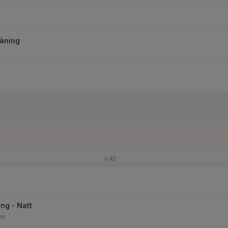
äning
v.42
ng - Natt
en