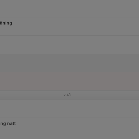
äning
v.43
ing natt