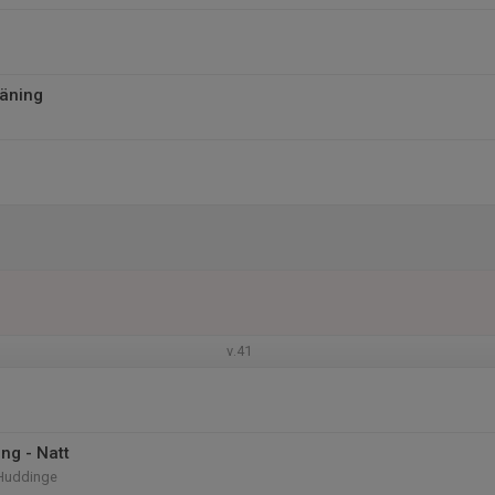
äning
v.41
ng - Natt
 Huddinge