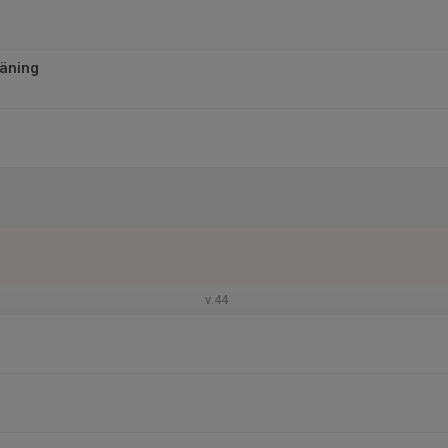
äning
v.44