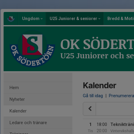
Ungdom
U25 Juniorer & seniorer
Bredd & Mot
OK SÖDER
U25 Juniorer och s
Kalender
Hem
Gå till idag
|
Prenumerer
Nyheter
Kalender
Ledare och tränare
1
18:00
Teknikträni
20:00
Tis
Vintervikshall