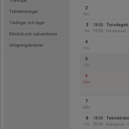
Träningar
2
Teknikträningar
Ons
Tävlingar och läger
3
18:00
Torsdagstr
19:30
Tor
Farstanäset
Elitstöd och subventioner
4
Uttagningskriterier
Fre
5
Lör
6
Sön
7
Mån
8
18:00
Teknikträni
20:00
Tis
Balingsnäs -