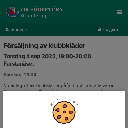
OK SÖDERTÖRN
Orientering
Logga in
Kalender
Försäljning av klubbkläder
Torsdag 4 sep 2025, 19:00-20:00
Farstanäset
Samling: 19:00
Nu är lagret av klubbkläder påfyllt och beställa varor
finns att hämta. Försäljning kommer att ske efter
torsdagsträningen den 4 september.