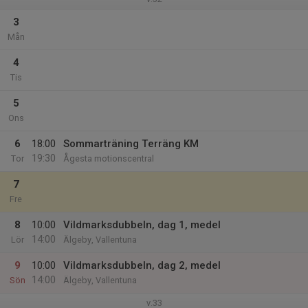
3
Mån
4
Tis
5
Ons
6
18:00
Sommarträning Terräng KM
19:30
Tor
Ågesta motionscentral
7
Fre
8
10:00
Vildmarksdubbeln, dag 1, medel
14:00
Lör
Älgeby, Vallentuna
9
10:00
Vildmarksdubbeln, dag 2, medel
14:00
Sön
Älgeby, Vallentuna
v.33