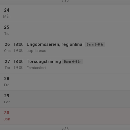
v.35
24
Mån
25
Tis
26
18:00
Ungdomsserien, regionfinal
Barn 6-8 år
19:00
Ons
uppdateras
27
18:00
Torsdagsträning
Barn 6-8 år
19:00
Tor
Farstanäset
28
Fre
29
Lör
30
Sön
v.36