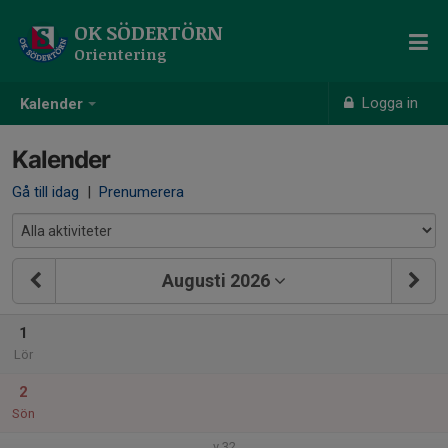
OK SÖDERTÖRN
Orientering
Logga in
Kalender
Kalender
Gå till idag
|
Prenumerera
Augusti 2026
1
Lör
2
Sön
v.32