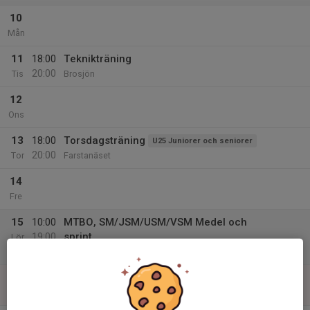
10
Mån
11
18:00
Teknikträning
20:00
Tis
Brosjön
12
Ons
13
18:00
Torsdagsträning
U25 Juniorer och seniorer
20:00
Tor
Farstanäset
14
Fre
15
10:00
MTBO, SM/JSM/USM/VSM Medel och
19:00
sprint
Lör
Uppsala
16
10:00
MTBO, SM/JSM/USM/VSM Lång
14:00
Sön
Uppsala