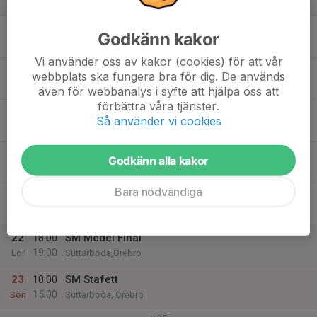
v.34
17
Godkänn kakor
Mån
Vi använder oss av kakor (cookies) för att vår
18
webbplats ska fungera bra för dig. De används
Tis
även för webbanalys i syfte att hjälpa oss att
förbättra våra tjänster.
19
Så använder vi cookies
Ons
20
18:00
6-8år terminstart
Barn 6-8 år
Godkänn alla kakor
19:00
Tor
Farstanäset
Bara nödvändiga
21
12:00
SM medel kval
16:00
Fre
Suttarboda, Örebro
22
18:00
SM Medel Final
19:00
Lör
Suttarboda,Örebro
23
10:00
SM Stafett
15:00
Sön
Suttarboda, Örebro