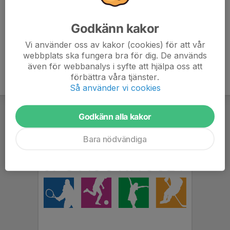
Underhåller och utvecklar verksamheter i och kring vår
klubbstuga på Farstanäset
Godkänn kakor
Genomför många olika aktiviteter för att främja en god
stämning i klubben
Vi använder oss av kakor (cookies) för att vår
webbplats ska fungera bra för dig. De används
även för webbanalys i syfte att hjälpa oss att
förbättra våra tjänster.
Så använder vi cookies
Godkänn alla kakor
Bara nödvändiga