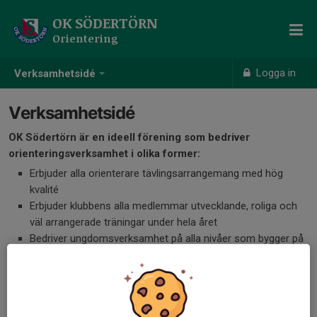
OK SÖDERTÖRN
Orientering
Logga in
Verksamhetsidé
Verksamhetsidé
OK Södertörn är en ideell förening som bedriver
orienteringsverksamhet i olika former:
Erbjuder alla orienterare tävlingsarrangemang med hög
kvalité
Erbjuder klubbens alla medlemmar utvecklande, roliga och
väl arrangerade träningar under hela året
Bedriver ungdomsverksamhet på alla nivåer som bygger på
att ha roligt tillsammans samtidigt som vi tränar
orienteringsteknik och fysik
Arbetar kontinuerligt med rekrytering i olika former för att bli
flera medlemmar