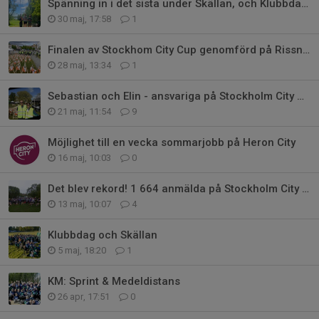
Spänning in i det sista under Skällan, och Klubbdagen
30 maj, 17:58
1
Finalen av Stockhom City Cup genomförd på Rissne Torg
28 maj, 13:34
1
Sebastian och Elin - ansvariga på Stockholm City Cup etapp 2
21 maj, 11:54
9
Möjlighet till en vecka sommarjobb på Heron City
16 maj, 10:03
0
Det blev rekord! 1 664 anmälda på Stockholm City Cup
13 maj, 10:07
4
Klubbdag och Skällan
5 maj, 18:20
1
KM: Sprint & Medeldistans
26 apr, 17:51
0