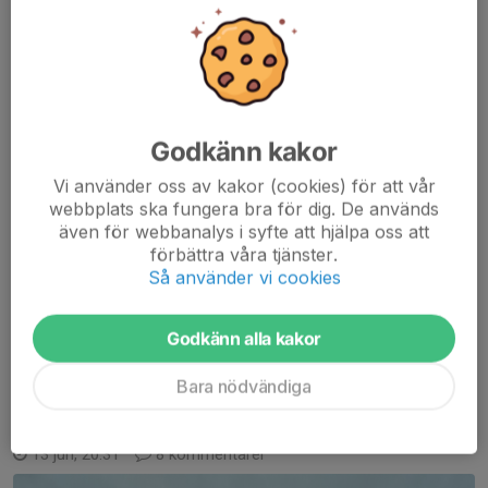
Herrarnas framfart i Jukolaskogen
14 jun, 13:33
4 kommentarer
Godkänn kakor
Vi använder oss av kakor (cookies) för att vår
webbplats ska fungera bra för dig. De används
även för webbanalys i syfte att hjälpa oss att
I natt har herrarna kämpat med start i spöregn och målgång i
förbättra våra tjänster.
solsken. Båda lagen gjorde fina insatser men många fick kämpa
Så använder vi cookies
med de diffusa områdena, vegetationen och leran. Förstalaget
klarade omstart och kom in på en...
Godkänn alla kakor
Läs mer
Bara nödvändiga
OKS presterar på Venla
13 jun, 20:31
8 kommentarer