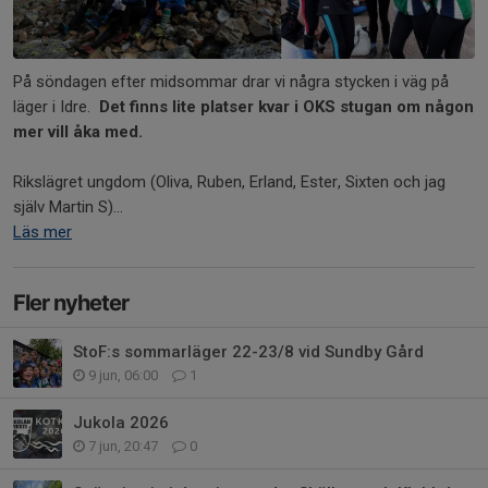
På söndagen efter midsommar drar vi några stycken i väg på
läger i Idre.
Det finns lite platser kvar i OKS stugan om någon
mer vill åka med.
Rikslägret ungdom (Oliva, Ruben, Erland, Ester, Sixten och jag
själv Martin S)...
Läs mer
Fler nyheter
StoF:s sommarläger 22-23/8 vid Sundby Gård
9 jun, 06:00
1
Jukola 2026
7 jun, 20:47
0