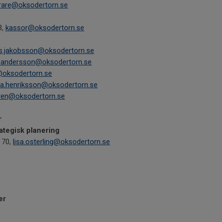
rare@oksodertorn.se
3,
kassor@oksodertorn.se
s.jakobsson@oksodertorn.se
k.andersson@oksodertorn.se
@oksodertorn.se
a.henriksson@
oksodertorn.se
gren@
oksodertorn.se
r
rategisk planering
 70,
lisa.osterling@oksodertorn.se
er