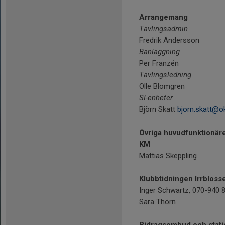
Arrangemang
Tävlingsadmin
Fredrik Andersson
Banläggning
Per Franzén
Tävlingsledning
Olle Blomgren
SI-enheter
Björn Skatt
bjorn.skatt@o
Övriga huvudfunktionär
KM
Mattias Skeppling
Klubbtidningen Irrbloss
Inger Schwartz, 070-940 
Sara Thörn