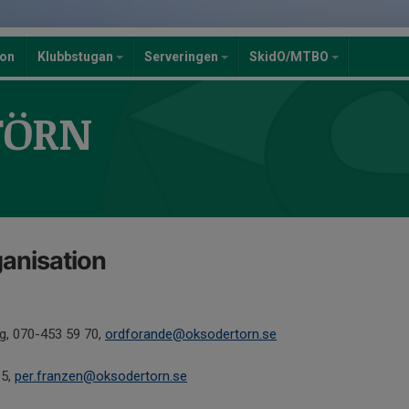
ion
Klubbstugan
Serveringen
SkidO/MTBO
TÖRN
ganisation
g, 070-453 59 70,
ordforande@oksodertorn.se
65,
per.franzen@oksodertorn.se