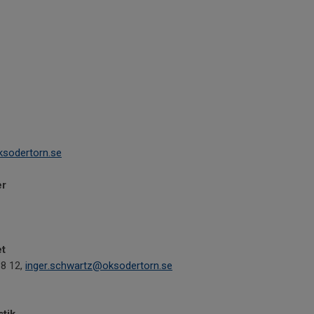
ksodertorn.se
er
et
88 12,
inger.schwartz@oksodertorn.se