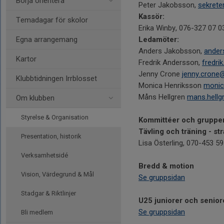
Börja orientera
Peter Jakobsson,
sekrete
Kassör:
Temadagar för skolor
Erika Winby, 076-327 07 0
Egna arrangemang
Ledamöter:
Anders Jakobsson,
ander
Kartor
Fredrik Andersson,
fredri
Jenny Crone
jenny.crone
Klubbtidningen Irrblosset
Monica Henriksson
monic
Måns Hellgren
mans.hell
Om klubben
Styrelse & Organisation
Kommittéer och gruppe
Tävling och träning - st
Presentation, historik
Lisa Österling, 070-453 59
Verksamhetsidé
Bredd & motion
Vision, Värdegrund & Mål
Se gruppsidan
Stadgar & Riktlinjer
U25 juniorer och senior
Se gruppsidan
Bli medlem