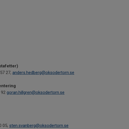
tafetter)
 57 27,
anders.hedberg@oksodertorn.se
entering
9 92
goran.hillgren@oksodertorn.se
0 05,
sten.svanberg@oksodertorn.se