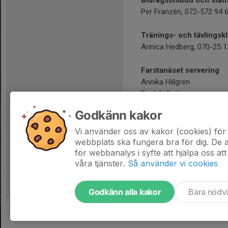
Bidragsombud och statis
Per Franzén, 072-572 94 
Tränings- och tävlingsk
Annica Hedberg, 070-25 1
Farstanäset servering
Annika Hillgren
Fredrik Andersson
Godkänn kakor
Frågor om hemsidan och
Måns Hellgren 073-057 30
Vi använder oss av kakor (cookies) för 
webmaster@oksodertorn
webbplats ska fungera bra för dig. De
för webbanalys i syfte att hjälpa oss att
våra tjänster.
Så använder vi cookies
Godkänn alla kakor
Bara nödv
Tjäna pengar till föreningen