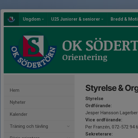
Ungdom
U25 Juniorer & seniorer
Bredd & Mot
OK SÖDER
Orientering
Styrelse & Or
Hem
Styrelse
Nyheter
Ordförande:
Jesper Hansson Lagerber
Kalender
Vice ordförande:
Träning och tävling
Per Franzén, 072-572 94 
Sekreterare: