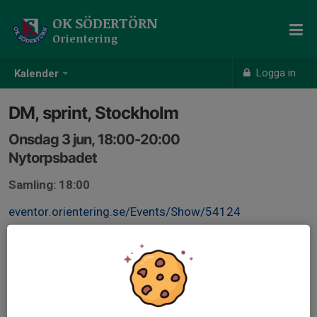
OK SÖDERTÖRN
Orientering
Logga in
Kalender
DM, sprint, Stockholm
Onsdag 3 jun, 18:00-20:00
Nytorpsbadet
Samling: 18:00
eventor.orientering.se/Events/Show/54124