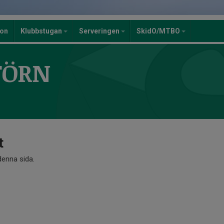
ion
Klubbstugan
Serveringen
SkidO/MTBO
TÖRN
t
 denna sida.