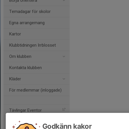
Börja orientera
Temadagar för skolor
Egna arrangemang
Kartor
Klubbtidningen Irrblosset
Om klubben
Kontakta klubben
Kläder
För medlemmar (inloggade)
Tävlingar Eventor
Klubbaktiviteter Eventor
Godkänn kakor