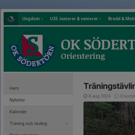
Ungdom
U25 Juniorer & seniorer
Bredd & Mot
OK SÖDER
Orientering
Träningstävli
Hem
8 aug 2024
0 komm
Nyheter
Kalender
Träning och tävling