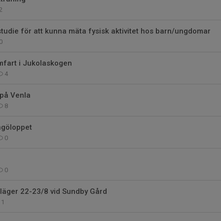
2
 studie för att kunna mäta fysisk aktivitet hos barn/ungdomar
0
mfart i Jukolaskogen
4
 på Venla
8
ngöloppet
0
0
läger 22-23/8 vid Sundby Gård
1