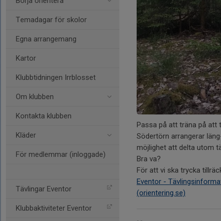
Börja orientera
Temadagar för skolor
Egna arrangemang
Kartor
Klubbtidningen Irrblosset
Om klubben
Kontakta klubben
Passa på att träna på att t
Kläder
Södertörn arrangerar läng
möjlighet att delta utom t
För medlemmar (inloggade)
Bra va?
För att vi ska trycka tillr
Eventor - Tävlingsinform
Tävlingar Eventor
(orientering.se)
Klubbaktiviteter Eventor