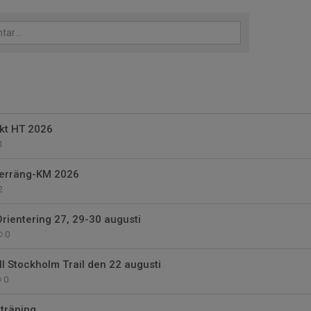
kt HT 2026
1
 terräng-KM 2026
2
 Orientering 27, 29-30 augusti
0
ill Stockholm Trail den 22 augusti
0
träning