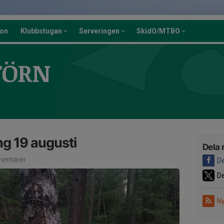
ion
Klubbstugan
Serveringen
SkidO/MTBO
TÖRN
ng 19 augusti
Dela 
entarer
De
De
Ny