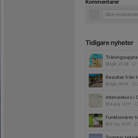
Kommentarer
Tidigare nyheter
Träningsuppta
Igår, 22:28
Resultat från
Igår, 09:35
Intensivkurs i
4 aug, 12:31
Funktionärer t
27 jul, 12:07
Sommar teknik