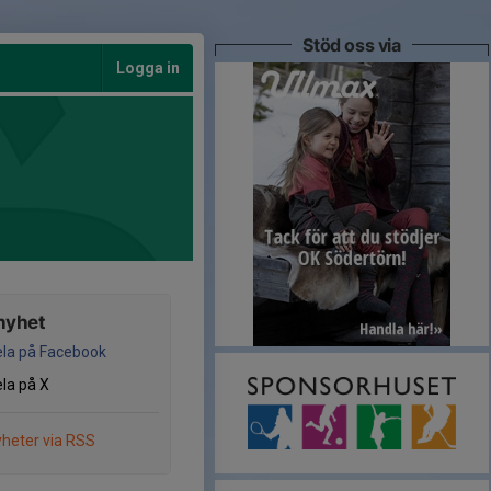
Stöd oss via
Logga in
nyhet
la på Facebook
la på X
heter via RSS