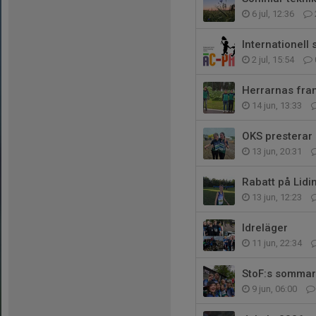
6 jul, 12:36
Internationell
2 jul, 15:54
Herrarnas fra
14 jun, 13:33
OKS presterar
13 jun, 20:31
Rabatt på Lidi
13 jun, 12:23
Idreläger
11 jun, 22:34
StoF:s sommar
9 jun, 06:00