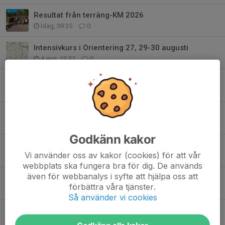
Resultat från terräng-KM 2026
Idag, 09:35
0
Intensivkurs i Orientering 27, 29-30 augusti
4 aug, 12:31
0
Funktionärer till Stockholm Trail den 22 augusti
27 jul, 12:07
0
Sommar teknikträning
6 jul, 12:36
2
Godkänn kakor
Internationell studie för att kunna mäta fysisk aktivitet hos barn/ungdomar
Vi använder oss av kakor (cookies) för att vår
2 jul, 15:54
0
webbplats ska fungera bra för dig. De används
även för webbanalys i syfte att hjälpa oss att
Herrarnas framfart i Jukolaskogen
förbättra våra tjänster.
14 jun, 13:33
4
Så använder vi cookies
OKS presterar på Venla
13 jun, 20:31
8