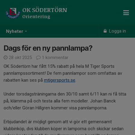
OK SÖDERTÖRN
Orientering
Logga in
Nyheter
Dags för en ny pannlampa?
28 okt 2025
1 kommentar
OK Södertörn har fått 15% rabatt på hela M Tiger Sports
pannlampssortiment! De fem pannlampor som omfattas av
rabatten kan ses på
mtigersports.se
.
Under torsdagsträningarna den 30/10 samt 6/11 kan ni få titta
på, klämma på och testa alla fem modeller. Johan Banck
och/eller Göran Hillgren kommer visa pannlamporna.
Erbjudandet är möjligt genom att vi gör ett gemensamt
klubbinköp, dvs klubben köper in lamporna och skickar sedan