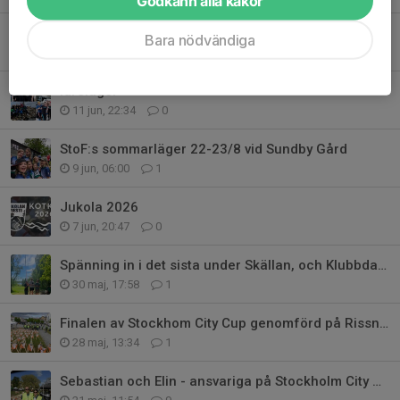
Godkänn alla kakor
Rabatt på Lidingöloppet
Bara nödvändiga
13 jun, 12:23
0
Idreläger
11 jun, 22:34
0
StoF:s sommarläger 22-23/8 vid Sundby Gård
9 jun, 06:00
1
Jukola 2026
7 jun, 20:47
0
Spänning in i det sista under Skällan, och Klubbdagen
30 maj, 17:58
1
Finalen av Stockhom City Cup genomförd på Rissne Torg
28 maj, 13:34
1
Sebastian och Elin - ansvariga på Stockholm City Cup etapp 2