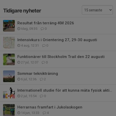
Tidigare nyheter
Resultat från terräng-KM 2026
Idag, 09:35
0
Intensivkurs i Orientering 27, 29-30 augusti
4 aug, 12:31
0
Funktionärer till Stockholm Trail den 22 augusti
27 jul, 12:07
0
Sommar teknikträning
6 jul, 12:36
2
Internationell studie för att kunna mäta fysisk aktivitet hos barn/ungdomar
2 jul, 15:54
0
Herrarnas framfart i Jukolaskogen
14 jun, 13:33
4