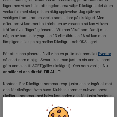
läger men vi ser helst att ungdomarna väljer Rikslägret, det är en
vecka full med skoj och en riktig upplevelse. Jag själv ser
verkligen framemot en vecka som ledare på rikslägret. Men
eftersom vi kommer bo i närheten av varandra så kan vi även
träffas över ”läger”-gränserna. Vill man "åka" som familj men
någon av barnen är yngre än 13 eller äldre än 16 så kan man
lämpligen dela upp sig mellan Rikslägret och OKS lägret.
För att kunna planera så vill vi ha en preliminär anmäla i
Eventor
så snart som möjligt. Senare kan man justera sin anmäla samt
göra anmälan till SOFT(gäller rikslägret) . Och som vanligt:
Nu
anmäler vi oss direkt! Till ALLT!
Kostnad. För Rikslägret sommar resp. junior senior ingår all mat
och för rikslägret även buss. Klubben kommer subventionera
rikslägret sommar med halva kostnaden och för junior/senior +
OKS lägret planerar vi att lägga ungefär samma mängd pengar
men exakt vad priset blir beror lite på hur många
juniorer/seniorer som åker på rikslägret och hur många som