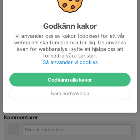
åker på OKS lägret(som blir billigare). Vi har inte heller fått de
exakta priserna eftersom inbjudan inte är ute än men takpriset
beräknas blir ca 2500kr, inkl boende, mat, resa.
Godkänn kakor
Mer information kommer senare och i samband med att
Vi använder oss av kakor (cookies) för att vår
anmälan till Rikslägret kommer ut så kan man även justera vad
webbplats ska fungera bra för dig. De används
man vill åka på.
även för webbanalys i syfte att hjälpa oss att
förbättra våra tjänster.
Gammal info om rikslägret:
Så använder vi cookies
Rikslägret sommar
Rikslägret junior/senior
Godkänn alla kakor
Dela nyhet
Bara nödvändiga
Kommentarer