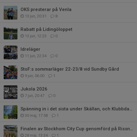
OKS presterar på Venla
13 jun, 20:31
8
Rabatt på Lidingöloppet
13 jun, 12:23
0
Idreläger
11 jun, 22:34
0
StoF:s sommarläger 22-23/8 vid Sundby Gård
9 jun, 06:00
1
Jukola 2026
7 jun, 20:47
0
Spänning in i det sista under Skällan, och Klubbdagen
30 maj, 17:58
1
Finalen av Stockhom City Cup genomförd på Rissne Torg
28 maj, 13:34
1