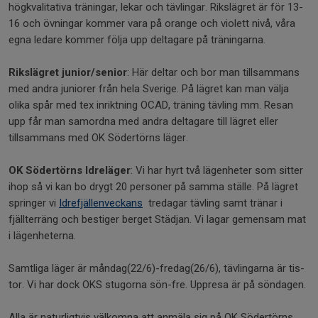
högkvalitativa träningar, lekar och tävlingar. Rikslägret är för 13-
16 och övningar kommer vara på orange och violett nivå, våra
egna ledare kommer följa upp deltagare på träningarna.
Rikslägret junior/senior
: Här deltar och bor man tillsammans
med andra juniorer från hela Sverige. På lägret kan man välja
olika spår med tex inriktning OCAD, träning tävling mm. Resan
upp får man samordna med andra deltagare till lägret eller
tillsammans med OK Södertörns läger.
OK Södertörns Idreläger
: Vi har hyrt två lägenheter som sitter
ihop så vi kan bo drygt 20 personer på samma ställe. På lägret
springer vi
Idrefjällenveckans
tredagar tävling samt tränar i
fjällterräng och bestiger berget Städjan. Vi lagar gemensam mat
i lägenheterna.
Samtliga läger är måndag(22/6)-fredag(26/6), tävlingarna är tis-
tor. Vi har dock OKS stugorna sön-fre. Uppresa är på söndagen.
Alla är naturligtvis välkomna att anmäla sig på OK Södertörns