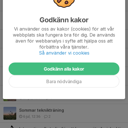
Tidigare nyheter
SportsCamp 2026 - vilka ledare klubben har!
Godkänn kakor
Igår, 15:00
1
Vi använder oss av kakor (cookies) för att vår
webbplats ska fungera bra för dig. De används
Träningsupptakt HT 2026
även för webbanalys i syfte att hjälpa oss att
7 aug, 22:28
1
förbättra våra tjänster.
Så använder vi cookies
Resultat från terräng-KM 2026
7 aug, 09:35
2
Godkänn alla kakor
Intensivkurs i Orientering 27, 29-30 augusti
4 aug, 12:31
0
Bara nödvändiga
Funktionärer till Stockholm Trail den 22 augusti
27 jul, 12:07
0
Sommar teknikträning
6 jul, 12:36
2