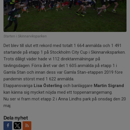
Starten i Skinnarviksparken
Det blev till slut ett rekord med totalt 1 664 anmälda och 1 491
startande på etapp 1 på Stockholm City Cup i Skinnarviksparken.
Trots dåligt väder hade vi 112 direktanmälningar på
tävlingsdagen. Förra året var det 1 605 anmälda på etapp 1 i
Gamla Stan och innan dess var Gamla Stan-etappen 2019 före
pandemin störst med 1 622 anmälda.
Etappansvariga
Lisa Österling
och banläggare
Martin Sigrand
kan känna sig mycket nöjda med ett toppenarrangemang.
Nu ser vi fram mot etapp 2 i Anna Lindhs park på onsdag den 20
maj.
Dela nyhet