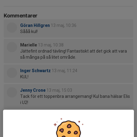
Kommentarer
Göran Hillgren
13 maj, 10:36
Sååå kul!
Marielle
13 maj, 10:38
Jättefint ordnad tävling! Fantastiskt att det gick att vara
så många på så litet område.
Inger Schwartz
13 maj, 11:24
KUL!
Jenny Crone
13 maj, 15:03
Tack för ett toppenbra arrangemang! Kul bana hälsar Elis
i U2!