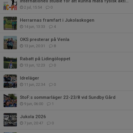
Internationell studie för att kunna mäta fysisk aktivitet hos barn/ungdomar
2 jul, 15:54
0
Herrarnas framfart i Jukolaskogen
14 jun, 13:33
4
OKS presterar på Venla
13 jun, 20:31
8
Rabatt på Lidingöloppet
13 jun, 12:23
0
Idreläger
11 jun, 22:34
0
StoF:s sommarläger 22-23/8 vid Sundby Gård
9 jun, 06:00
1
Jukola 2026
7 jun, 20:47
0