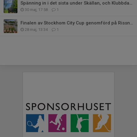
Spänning in i det sista under Skällan, och Klubbdagen
30 maj, 17:58
1
Finalen av Stockhom City Cup genomförd på Rissne Torg
28 maj, 13:34
1