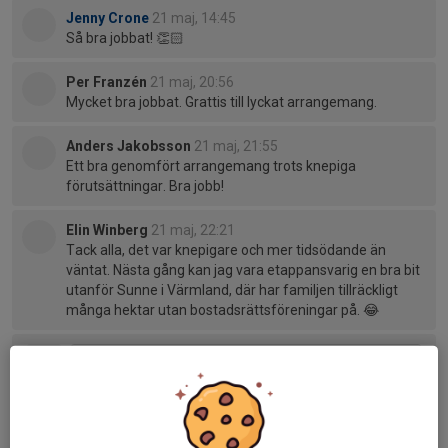
Jenny Crone
21 maj, 14:45
Så bra jobbat! 👏🏻
Per Franzén
21 maj, 20:56
Mycket bra jobbat. Grattis till lyckat arrangemang.
Anders Jakobsson
21 maj, 21:55
Ett bra genomfört arrangemang trots knepiga
förutsättningar. Bra jobb!
Elin Winberg
21 maj, 22:21
Tack alla, det var knepigare och mer tidsödande än
väntat. Nästa gång kan jag vara etappansvarig en bra bit
utanför Sunne i Värmland, där har familjen tillräckligt
många hektar utan bostadsrättsföreningar på. 😂
Tidigare nyheter