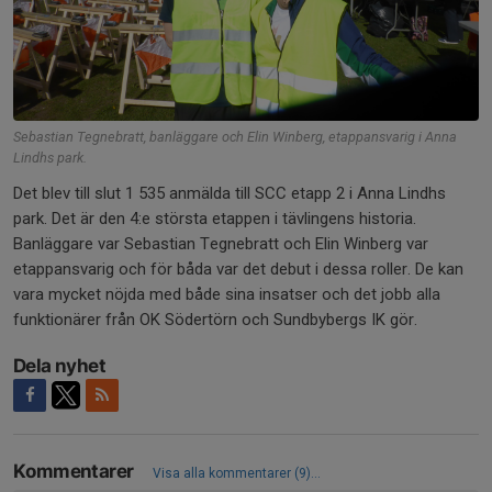
Sebastian Tegnebratt, banläggare och Elin Winberg, etappansvarig i Anna
Lindhs park.
Det blev till slut 1 535 anmälda till SCC etapp 2 i Anna Lindhs
park. Det är den 4:e största etappen i tävlingens historia.
Banläggare var Sebastian Tegnebratt och Elin Winberg var
etappansvarig och för båda var det debut i dessa roller. De kan
vara mycket nöjda med både sina insatser och det jobb alla
funktionärer från OK Södertörn och Sundbybergs IK gör.
Dela nyhet
Kommentarer
Visa alla kommentarer (9)...