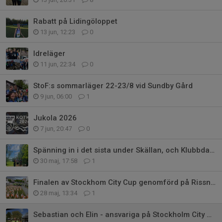
Rabatt på Lidingöloppet
13 jun, 12:23
0
Idreläger
11 jun, 22:34
0
StoF:s sommarläger 22-23/8 vid Sundby Gård
9 jun, 06:00
1
Jukola 2026
7 jun, 20:47
0
Spänning in i det sista under Skällan, och Klubbdagen
30 maj, 17:58
1
Finalen av Stockhom City Cup genomförd på Rissne Torg
28 maj, 13:34
1
Sebastian och Elin - ansvariga på Stockholm City Cup etapp 2