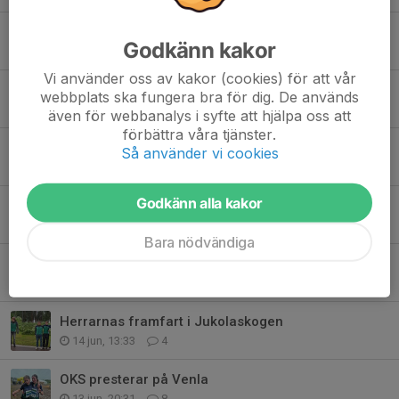
Resultat från terräng-KM 2026
Godkänn kakor
Idag, 09:35
2
Vi använder oss av kakor (cookies) för att vår
Intensivkurs i Orientering 27, 29-30 augusti
webbplats ska fungera bra för dig. De används
4 aug, 12:31
0
även för webbanalys i syfte att hjälpa oss att
förbättra våra tjänster.
Funktionärer till Stockholm Trail den 22 augusti
Så använder vi cookies
27 jul, 12:07
0
Godkänn alla kakor
Sommar teknikträning
6 jul, 12:36
2
Bara nödvändiga
Internationell studie för att kunna mäta fysisk aktivitet hos barn/ungdomar
2 jul, 15:54
0
Herrarnas framfart i Jukolaskogen
14 jun, 13:33
4
OKS presterar på Venla
13 jun, 20:31
8