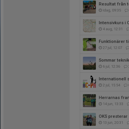
Resultat från
Idag, 09:35
Intensivkurs i
4 aug, 12:31
Funktionärer t
27 jul, 12:07
Sommar teknik
6 jul, 12:36
Internationell
2 jul, 15:54
Herrarnas fra
14 jun, 13:33
OKS presterar
13 jun, 20:31