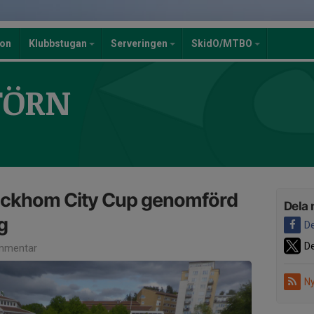
ion
Klubbstugan
Serveringen
SkidO/MTBO
TÖRN
tockhom City Cup genomförd
Dela 
g
De
De
mmentar
Ny