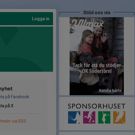
Stöd oss via
Logga in
nyhet
la på Facebook
la på X
heter via RSS