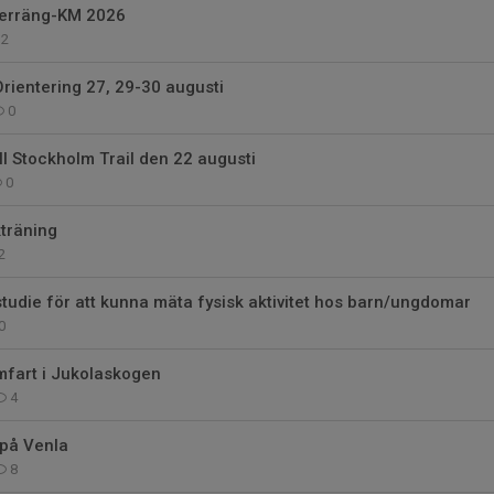
 terräng-KM 2026
2
 Orientering 27, 29-30 augusti
0
ill Stockholm Trail den 22 augusti
0
träning
2
 studie för att kunna mäta fysisk aktivitet hos barn/ungdomar
0
mfart i Jukolaskogen
4
 på Venla
8