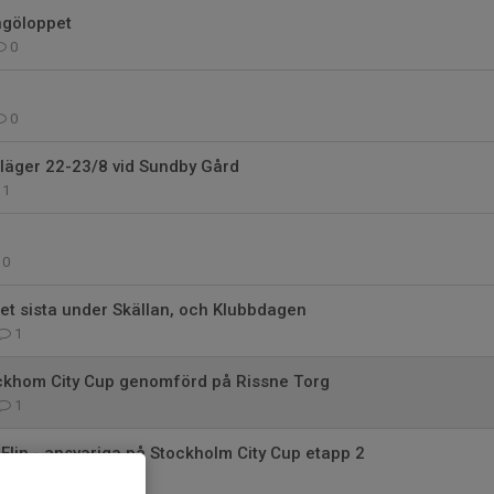
ngöloppet
0
0
läger 22-23/8 vid Sundby Gård
1
0
det sista under Skällan, och Klubbdagen
1
ockhom City Cup genomförd på Rissne Torg
1
Elin - ansvariga på Stockholm City Cup etapp 2
9