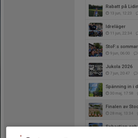
Rabatt på Lidi
13 jun, 12:23
Idreläger
11 jun, 22:34
StoF:s sommar
9 jun, 06:00
Jukola 2026
7 jun, 20:47
Spänning in i 
30 maj, 17:58
Finalen av St
28 maj, 13:34
Sebastian och 
21 maj, 11:54