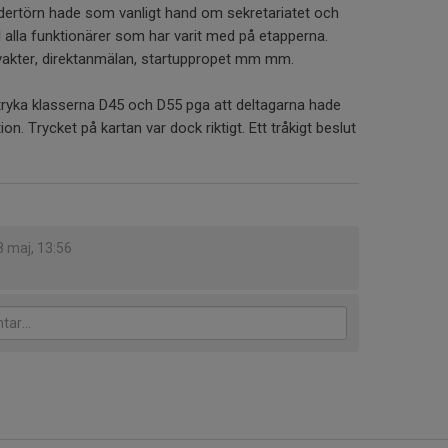
ertörn hade som vanligt hand om sekretariatet och
ll alla funktionärer som har varit med på etapperna.
llvakter, direktanmälan, startuppropet mm mm.
stryka klasserna D45 och D55 pga att deltagarna hade
tion. Trycket på kartan var dock riktigt. Ett tråkigt beslut
8 maj, 13:56