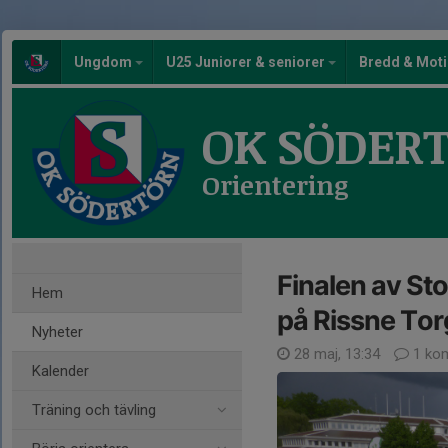
Ungdom
U25 Juniorer & seniorer
Bredd & Mot
OK SÖDER
Orientering
Finalen av S
Hem
på Rissne Tor
Nyheter
28 maj, 13:34
1 ko
Kalender
Träning och tävling