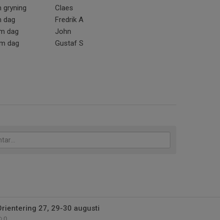
 gryning
Claes
m dag
Fredrik A
km dag
John
km dag
Gustaf S
 Orientering 27, 29-30 augusti
0