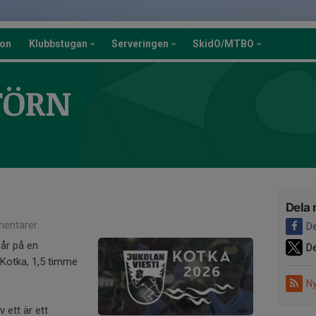
ion
Klubbstugan
Serveringen
SkidO/MTBO
TÖRN
Dela 
entarer
De
år på en
De
Kotka, 1,5 timme
Ny
v ett är ett