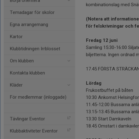
Börja orientera
kombinationslag med Snät
Temadagar för skolor
(Notera att information
Egna arrangemang
för felskrivningar och f
Kartor
Fredag 12 juni
Samling 15:30-16:00 Silja
Klubbtidningen Irrblosset
biljetterna. Ingen ordnad m
Om klubben
17.45 FÖRSTA STRÄCKAN (I
Kontakta klubben
Lördag
Kläder
Frukostbuffet på båten
För medlemmar (inloggade)
10:30 Ankomst Helsingfo
11.45-12.00 Bussarna anl
13.15-13.45 Bussarna anlä
Tävlingar Eventor
13:30 Start Damkaveln
18.45 Omstart i damkavlen
Klubbaktiviteter Eventor