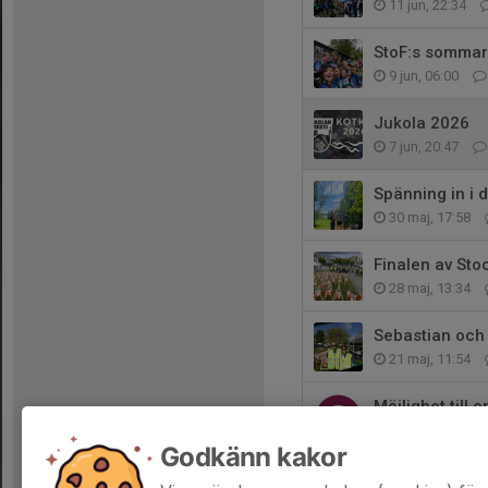
11 jun, 22:34
StoF:s sommar
9 jun, 06:00
Jukola 2026
7 jun, 20:47
Spänning in i 
30 maj, 17:58
Finalen av St
28 maj, 13:34
Sebastian och 
21 maj, 11:54
Möjlighet till
16 maj, 10:03
Godkänn kakor
Det blev rekor