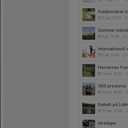
Funktionärer t
27 jul, 12:07
Sommar teknik
6 jul, 12:36
Internationell
2 jul, 15:54
Herrarnas fra
14 jun, 13:33
OKS presterar
13 jun, 20:31
Rabatt på Lidi
13 jun, 12:23
Idreläger