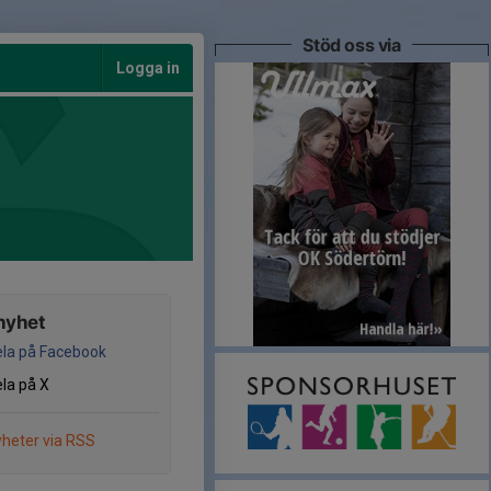
Stöd oss via
Logga in
nyhet
la på Facebook
la på X
heter via RSS