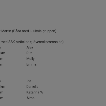
er Martin (Båda med i Jukola gruppen)
n med SSK sträckor ej övernskommna än)
m
Alva
1 km
Rut
km
Molly
km
Emma
m
Ida
1 km
Daniella
km
Katarina W
km
Alma