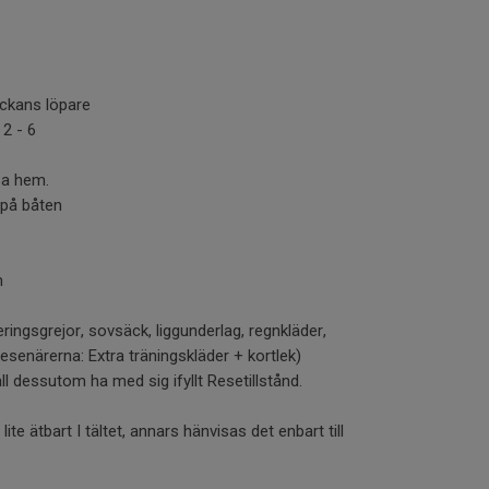
äckans löpare
 2 - 6
sa hem.
på båten
m
teringsgrejor, sovsäck, liggunderlag, regnkläder,
senärerna: Extra träningskläder + kortlek)
ll dessutom ha med sig ifyllt Resetillstånd.
ite ätbart I tältet, annars hänvisas det enbart till
.