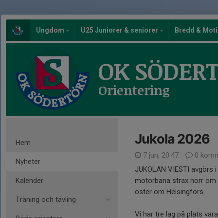
Ungdom
U25 Juniorer & seniorer
Bredd & Mot
OK SÖDER
Orientering
Jukola 2026
Hem
7 jun, 20:47
0 komm
Nyheter
JUKOLAN VIESTI avgörs i 
Kalender
motorbana strax norr om 
öster om Helsingfors.
Träning och tävling
Vi har tre lag på plats vara