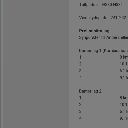
Tältplatser : H380 H381
Vindskydsplats : 241-242
Preliminära lag:
Synpunkter till Anders ell
Damer lag 1 (Kombinatio
1
8 k
2
10.
3
6.1 
4
9,1 
Damer lag 2
1
8 k
2
10.
3
6.1 
4
9,1 