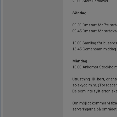
23:00 Start Herrkavel
Söndag
09.30 Omstart för 7:e str
09.45 Omstart för sträcka
13.00 Samling för bussre
16.45 Gemensam middag 
Måndag
10.00 Ankomst Stockhol
Utrustning:
ID-kort
, orien
solskydd m.m. (Torsdagsre
De som inte fyllt arton ska
Om möjligt kommer vi fixa l
serveringarna på området