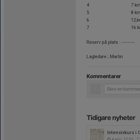
4
7 km
5
8 k
6
12,
7
16 
Reserv på plats : -------
Lagledare ; Martin
Kommentarer
Tidigare nyheter
Intensivkurs i
4 aug, 12:31