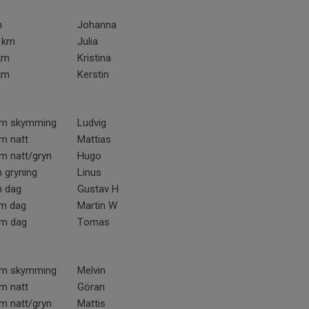
m
Johanna
1 km
Julia
km
Kristina
km
Kerstin
km skymming
Ludvig
m natt
Mattias
m natt/gryn
Hugo
 gryning
Linus
m dag
Gustav H
km dag
Martin W
km dag
Tomas
km skymming
Melvin
m natt
Göran
m natt/gryn
Mattis