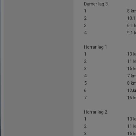
Damer lag 3
1
8 k
2
10.
3
6.1 
4
9,1 
Herrar lag 1
1
13 
2
11 k
3
15 k
4
7 km
5
8 k
6
12,
7
16 
Herrar lag 2
1
13 
2
11 k
3
15 k