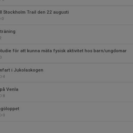
ill Stockholm Trail den 22 augusti
0
träning
2
 studie för att kunna mäta fysisk aktivitet hos barn/ungdomar
0
mfart i Jukolaskogen
4
 på Venla
8
ngöloppet
0