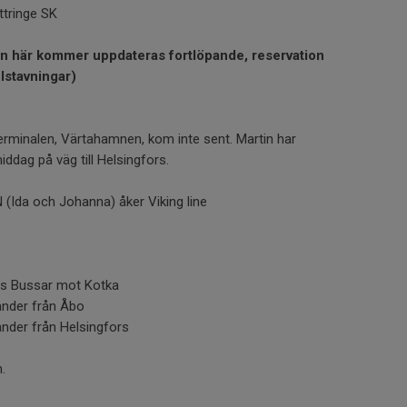
tringe SK
en här kommer uppdateras fortlöpande, reservation
elstavningar)
terminalen, Värtahamnen, kom inte sent. Martin har
iddag på väg till Helsingfors.
da och Johanna) åker Viking line
rs Bussar mot Kotka
änder från Åbo
nder från Helsingfors
.