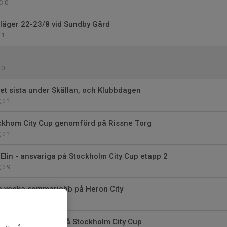
0
läger 22-23/8 vid Sundby Gård
1
0
det sista under Skällan, och Klubbdagen
1
ockhom City Cup genomförd på Rissne Torg
1
Elin - ansvariga på Stockholm City Cup etapp 2
9
 en vecka sommarjobb på Heron City
0
d! 1 664 anmälda på Stockholm City Cup