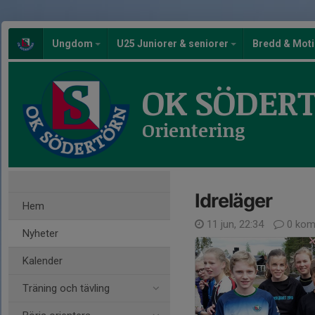
Ungdom
U25 Juniorer & seniorer
Bredd & Mot
OK SÖDER
Orientering
Idreläger
Hem
11 jun, 22:34
0 kom
Nyheter
Kalender
Träning och tävling