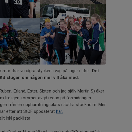
ar drar vi några stycken i väg på läger i Idre.
Det
i OKS stugan om någon mer vill åka med.
uben, Erland, Ester, Sixten och jag själv Martin S) åker
m troligen kommer avgå redan på förmiddagen
ligen från en upphämtningsplats i södra stockholm. Mer
är efter att StOF uppdaterat
här.
llt inkl packlista!
Carl, Gustav, Martin W och Tuva) och OKS stugan(Nils,