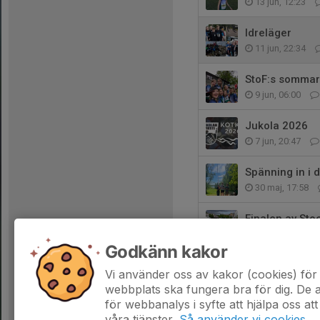
13 jun, 12:23
Idreläger
11 jun, 22:34
StoF:s sommar
9 jun, 06:00
Jukola 2026
7 jun, 20:47
Spänning in i 
30 maj, 17:58
Finalen av St
28 maj, 13:34
Godkänn kakor
Sebastian och 
Vi använder oss av kakor (cookies) för 
21 maj, 11:54
webbplats ska fungera bra för dig. De
för webbanalys i syfte att hjälpa oss att
våra tjänster.
Så använder vi cookies