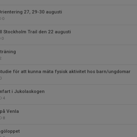
 Orientering 27, 29-30 augusti
0
ill Stockholm Trail den 22 augusti
0
träning
2
 studie för att kunna mäta fysisk aktivitet hos barn/ungdomar
0
mfart i Jukolaskogen
4
 på Venla
8
ngöloppet