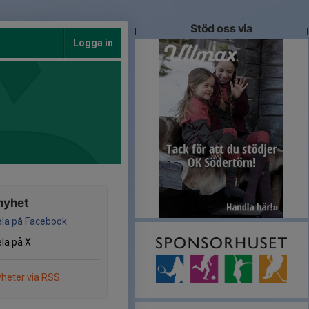
Stöd oss via
Logga in
nyhet
la på Facebook
la på X
heter via RSS