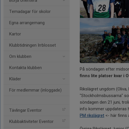
Börja orientera
Temadagar för skolor
Egna arrangemang
Kartor
Klubbtidningen Irrblosset
Om klubben
Kontakta klubben
På söndagen efter midsomm
finns lite platser kvar 
Kläder
Rikslägret ungdom (Oliva, R
För medlemmar (inloggade)
"Stockholmsbussarna" so
söndagen den 21 juni, tro
info kommer uppdateras h
Tävlingar Eventor
PM rikslägret
<- här finns a
Klubbaktiviteter Eventor
Övriga Rikslägret Junior (