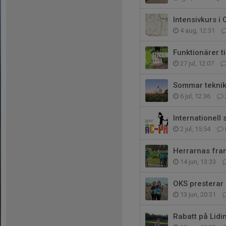
Intensivkurs i
4 aug, 12:31
Funktionärer t
27 jul, 12:07
Sommar teknik
6 jul, 12:36
Internationell
2 jul, 15:54
Herrarnas fra
14 jun, 13:33
OKS presterar
13 jun, 20:31
Rabatt på Lidi