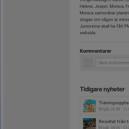
Helene, Jesper, Monica, F
Monica samordnar planeringe
stugan om någon är intres
Juniorerna skall ha fått 
websida...
Kommentarer
Tidigare nyheter
Träningsuppta
Igår, 22:28
Resultat från
Igår, 09:35