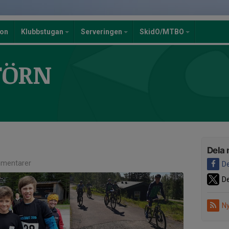
ion
Klubbstugan
Serveringen
SkidO/MTBO
TÖRN
Dela 
mentarer
De
De
Ny