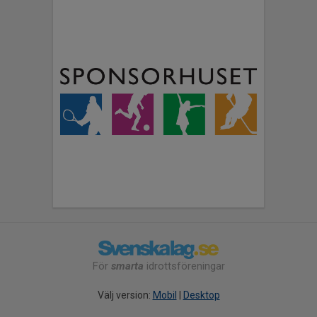
För
smarta
idrottsföreningar
Välj version:
Mobil
|
Desktop