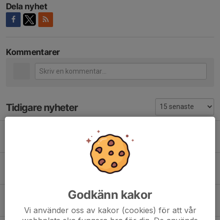
Dela nyhet
Kommentarer
Tidigare nyheter
Intensivkurs i Orientering 27, 29-30 augusti
4 aug, 12:31
0
Funktionärer till Stockholm Trail den 22 augusti
27 jul, 12:07
0
Godkänn kakor
Sommar teknikträning
6 jul, 12:36
2
Vi använder oss av kakor (cookies) för att vår