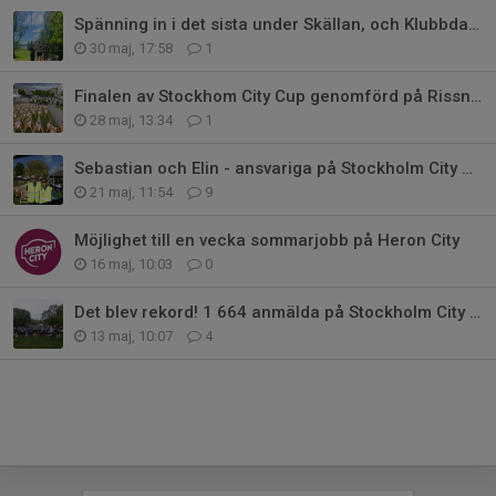
Spänning in i det sista under Skällan, och Klubbdagen
30 maj, 17:58
1
Finalen av Stockhom City Cup genomförd på Rissne Torg
28 maj, 13:34
1
Sebastian och Elin - ansvariga på Stockholm City Cup etapp 2
21 maj, 11:54
9
Möjlighet till en vecka sommarjobb på Heron City
16 maj, 10:03
0
Det blev rekord! 1 664 anmälda på Stockholm City Cup
13 maj, 10:07
4