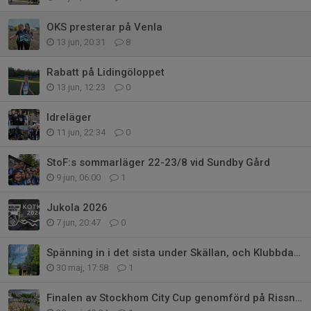
OKS presterar på Venla
13 jun, 20:31
8
Rabatt på Lidingöloppet
13 jun, 12:23
0
Idreläger
11 jun, 22:34
0
StoF:s sommarläger 22-23/8 vid Sundby Gård
9 jun, 06:00
1
Jukola 2026
7 jun, 20:47
0
Spänning in i det sista under Skällan, och Klubbdagen
30 maj, 17:58
1
Finalen av Stockhom City Cup genomförd på Rissne Torg