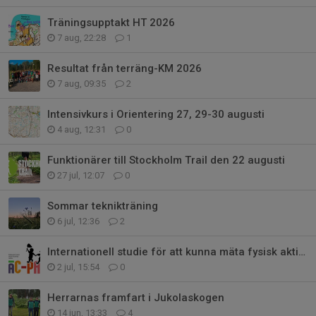
Träningsupptakt HT 2026
7 aug, 22:28
1
Resultat från terräng-KM 2026
7 aug, 09:35
2
Intensivkurs i Orientering 27, 29-30 augusti
4 aug, 12:31
0
Funktionärer till Stockholm Trail den 22 augusti
27 jul, 12:07
0
Sommar teknikträning
6 jul, 12:36
2
Internationell studie för att kunna mäta fysisk aktivitet hos barn/ungdomar
2 jul, 15:54
0
Herrarnas framfart i Jukolaskogen
14 jun, 13:33
4