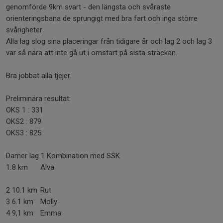
genomförde 9km svart - den längsta och svåraste
orienteringsbana de sprungigt med bra fart och inga större
svårigheter.
Alla lag slog sina placeringar från tidigare år och lag 2 och lag 3
var så nära att inte gå ut i omstart på sista sträckan.
Bra jobbat alla tjejer.
Preliminära resultat:
OKS 1 : 331
OKS2 : 879
OKS3 : 825
Damer lag 1 Kombination med SSK
1.
8 km
Alva
2
10.1 km
Rut
3
6.1 km
Molly
4
9,1 km
Emma