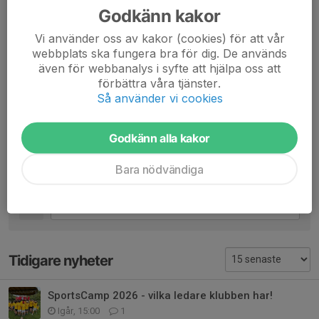
Godkänn kakor
Katja Samuelsson
14 jun, 08:31
Fantastisk 🤗
Vi använder oss av kakor (cookies) för att vår
webbplats ska fungera bra för dig. De används
Eva-Lotta Erlingsson
14 jun, 09:24
även för webbanalys i syfte att hjälpa oss att
Å så roligt! ❤️
förbättra våra tjänster.
Så använder vi cookies
Marielle
14 jun, 11:25
Heja er! Bra jobbat 🙌🎉
Godkänn alla kakor
Magnus
15 jun, 07:07
Bara nödvändiga
Fantastiskt-bra jobbat alla!
Tidigare nyheter
SportsCamp 2026 - vilka ledare klubben har!
Igår, 15:00
1