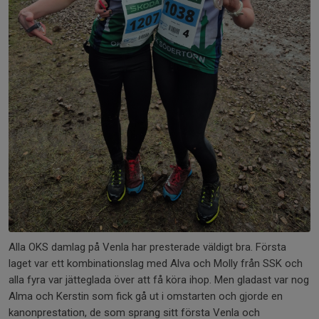
Alla OKS damlag på Venla har presterade väldigt bra. Första
laget var ett kombinationslag med Alva och Molly från SSK och
alla fyra var jätteglada över att få köra ihop. Men gladast var nog
Alma och Kerstin som fick gå ut i omstarten och gjorde en
kanonprestation, de som sprang sitt första Venla och