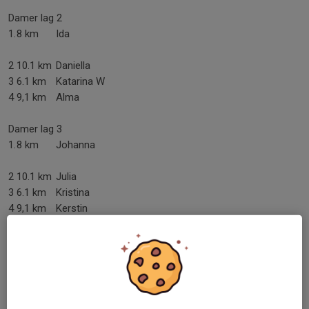
Damer lag 2
1.
8 km
Ida
2
10.1 km
Daniella
3
6.1 km
Katarina W
4
9,1 km
Alma
Damer lag 3
1.
8 km
Johanna
2
10.1 km
Julia
3
6.1 km
Kristina
4
9,1 km
Kerstin
Dela nyhet
Kommentarer
Visa alla kommentarer (8)...