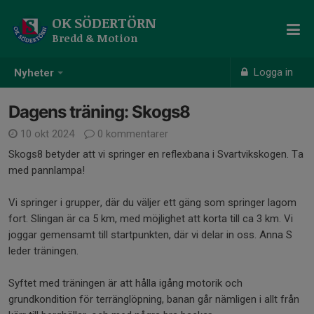
OK SÖDERTÖRN
Bredd & Motion
Logga in
Nyheter
Dagens träning: Skogs8
10 okt 2024
0 kommentarer
Skogs8 betyder att vi springer en reflexbana i Svartvikskogen. Ta
med pannlampa!
Vi springer i grupper, där du väljer ett gäng som springer lagom
fort. Slingan är ca 5 km, med möjlighet att korta till ca 3 km. Vi
joggar gemensamt till startpunkten, där vi delar in oss. Anna S
leder träningen.
Syftet med träningen är att hålla igång motorik och
grundkondition för terränglöpning, banan går nämligen i allt från