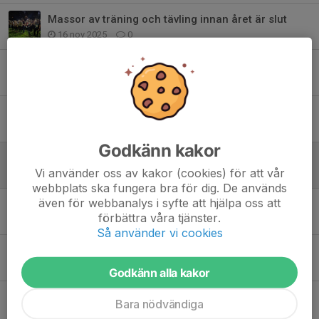
Massor av träning och tävling innan året är slut
16 nov 2025
0
Sommarträning och höstupptakt
3 jul 2025
0
Dagens träningsfokus
24 apr 2025
1
Godkänn kakor
Dagens träning: Skogs8
Vi använder oss av kakor (cookies) för att vår
10 okt 2024
0
webbplats ska fungera bra för dig. De används
även för webbanalys i syfte att hjälpa oss att
Träningsfokus 3 oktober
förbättra våra tjänster.
3 okt 2024
0
Så använder vi cookies
Träningsfokus 19 september
16 sep 2024
4
Godkänn alla kakor
På gång i höst
Bara nödvändiga
4 sep 2024
0