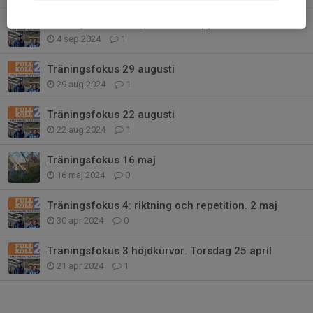
Träningsfokus 5 september - uppdaterad
4 sep 2024
1
Träningsfokus 29 augusti
29 aug 2024
1
Träningsfokus 22 augusti
22 aug 2024
1
Träningsfokus 16 maj
16 maj 2024
0
Träningsfokus 4: riktning och repetition. 2 maj
30 apr 2024
0
Träningsfokus 3 höjdkurvor. Torsdag 25 april
21 apr 2024
1