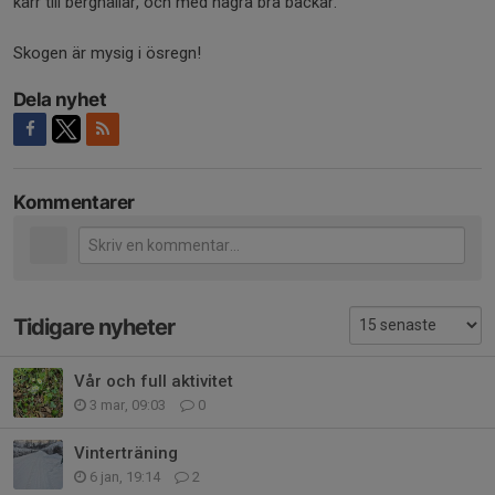
kärr till berghällar, och med några bra backar.
Skogen är mysig i ösregn!
Dela nyhet
Kommentarer
Tidigare nyheter
Vår och full aktivitet
3 mar, 09:03
0
Vinterträning
6 jan, 19:14
2