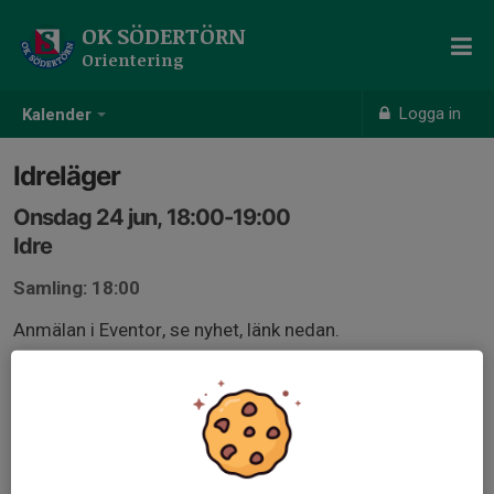
OK SÖDERTÖRN
Orientering
Logga in
Kalender
Idreläger
Onsdag 24 jun, 18:00-19:00
Idre
Samling: 18:00
Anmälan i Eventor, se nyhet, länk nedan.
www.oksodertorn.se/nyheter/2468705/rikslager-ok-
sodertorn-sommarlager-idre-2026