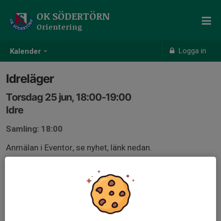
OK SÖDERTÖRN
Orientering
Logga in
Kalender
Idreläger
Torsdag 25 jun, 18:00-19:00
Idre
Samling: 18:00
Anmälan i Eventor, se nyhet, länk nedan.
www.oksodertorn.se/nyheter/2468705/rikslager-ok-
sodertorn-sommarlager-idre-2026